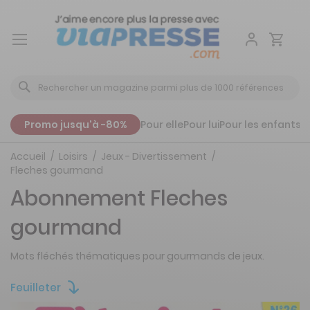
Aller
au
contenu
Promo jusqu'à -80%
Pour elle
Pour lui
Pour les enfants
P
Accueil
Loisirs
Jeux - Divertissement
Fleches gourmand
Abonnement Fleches
gourmand
Mots fléchés thématiques pour gourmands de jeux.
Feuilleter