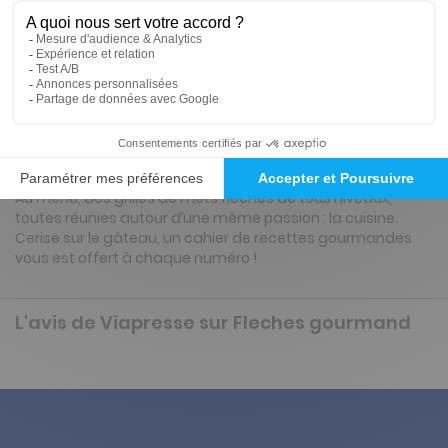
Tarif France métropolitaine
Renouvellement à date d’anniversaire
Présentation du magazine Fleches
gourmand
Au menu, des grilles de mots fléchés de tous niveaux,
toutes réunies autour d’une même passion : la cuisine.
Cerise sur le gâteau, un cahier de recettes gourmandes
vous est offert à chaque numéro !
L'avis de Viapresse sur Fleches gourmand