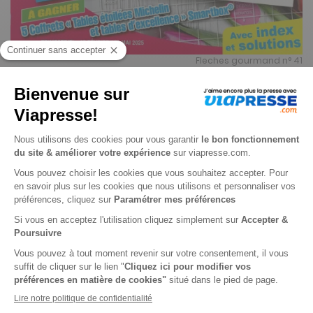
Fleches gourmand n° 41
Je choisis un support
Papier
Je choisis une durée
-25%
Abonnement 1 an
4 n° • Papier
11€
90
80
Tarif Kiosque :
15€