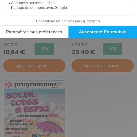
Plenior
Technosaures
1 an
1 an
23,10 €
29,99 €
-15%
-15%
19,64 €
25,49 €
Ajouter au panier
Ajouter au panier