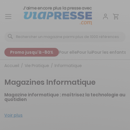
Aller
au
contenu
Promo jusqu'à -80%
Pour elle
Pour lui
Pour les enfants
P
Accueil
Vie Pratique
Informatique
Magazines Informatique
Magazine informatique : maîtrisez la technologie au
quotidien
Voir plus