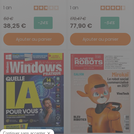
1 an
1 an
50 €
170,47 €
-24%
-54%
38,25 €
77,90 €
Ajouter au panier
Ajouter au panier