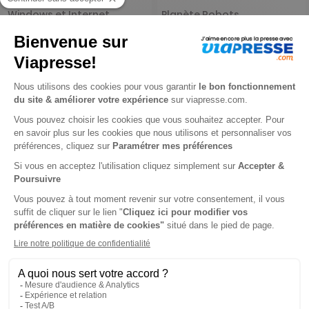
Windows et Internet
Planète Robots
Pratique
1 an
1 an
78 €
52,80 €
-37%
-57%
49,22 €
22,95 €
Ajouter au panier
Ajouter au panier