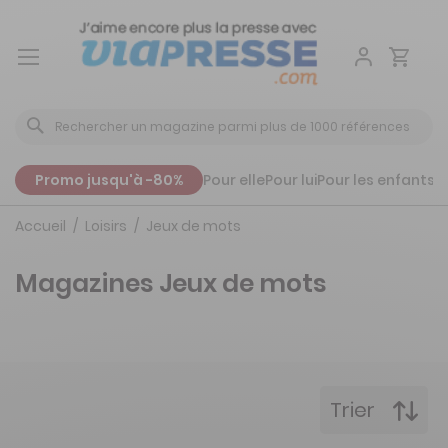
Aller
au
contenu
Promo jusqu'à -80%
Pour elle
Pour lui
Pour les enfants
P
Accueil
Loisirs
Jeux de mots
Magazines Jeux de mots
Trier