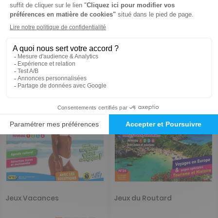
39,80 €
27,60 €
-24%
-25%
30,18 €
20,83 €
Ajouter au panier
Ajouter au panier
Jeux Vacances
Jeux du Routard