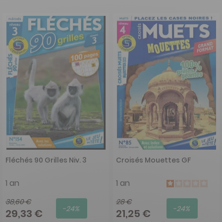
Fléchés 90 Grilles Niv. 3
Croisés Mouettes GF
1 an
1 an
38,60 €
28 €
-24%
-24%
29,33 €
21,25 €