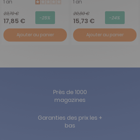
1 an
1 an
23,70 €
20,80 €
-25%
-24%
17,85 €
15,73 €
Ajouter au panier
Ajouter au panier
Près de 1000
magazines
Garanties des prix les +
bas