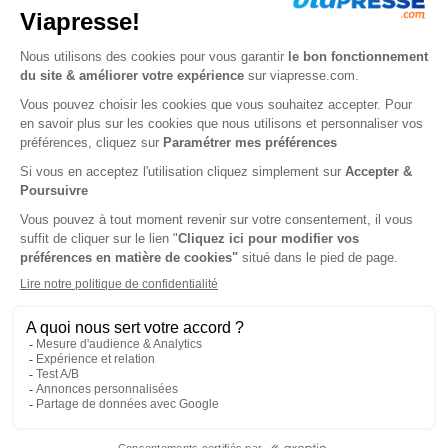
rythme et chacun à ses goûts. Plus visuelle et plus
ludique, la BD est plus accessible aussi pour des enfants
qui ne tiennent pas en place. La BD, c’est aussi des
rendez vous avec des héros drôles et attachants.
Bien sûr les
magazines Disney
et ses personnages
cultes
Mickey
,
Picsou
ou
Babar
qui ont fait le bonheur
de plusieurs générations, ou encore
Spirou
ou
Casemate
.
Découvrez l’offre BD Jeunesse :
notre sélection
.
Pour les scientifiques en herbe