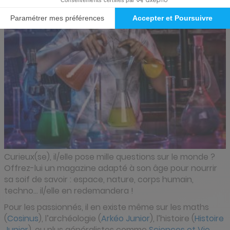
Curieux(se), il/elle pose mille questions sur le monde ?
Offrez-lui un magazine adapté à son âge pour nourrir
sa soif de savoir : espace, nature, corps humain,
techno… il/elle en redemandera !
Pour les passionnés, il en existe même sur les maths
(
Cosinus
), l’archéologie (
Arkéo Junior
), l’histoire (
Histoire
Junior
), ou plus généralistes comme
Sciences et Vie