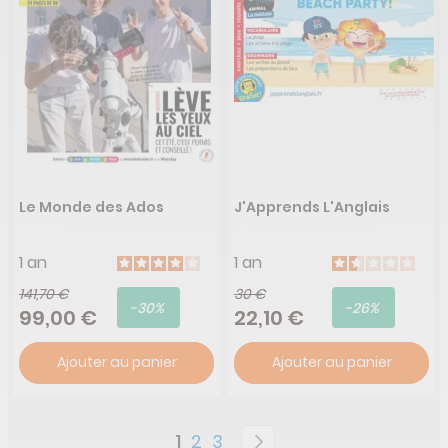
Le Monde des Ados
J'Apprends L'Anglais
1 an
1 an
141,70 €
30 €
-30%
-26%
99,00 €
22,10 €
Ajouter au panier
Ajouter au panier
Page
You're currently reading page
Page
Page
Page
Suivant
1
2
3