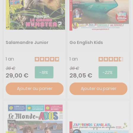
Salamandre Junior
Go English Kids
1 an
1 an
36 €
36 €
-19%
-22%
29,00 €
28,05 €
Ajouter au panier
Ajouter au panier