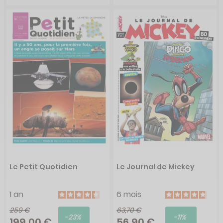
Le Petit Quotidien
Le Journal de Mickey
1 an
6 mois
259 €
63,70 €
-23%
-11%
199,00 €
56,90 €