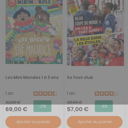
Les Mini Mondes 1 à 3 ans
So foot club
1 an
1 an
82,80 €
60,50 €
-17%
-6%
69,00 €
57,00 €
Ajouter au panier
Ajouter au panier