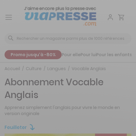
Aller
au
contenu
Promo jusqu'à -80%
Pour elle
Pour lui
Pour les enfants
P
Accueil
Culture
Langues
Vocable Anglais
Abonnement Vocable
Anglais
Apprenez simplement l'anglais pour vivre le monde en
version originale
Feuilleter