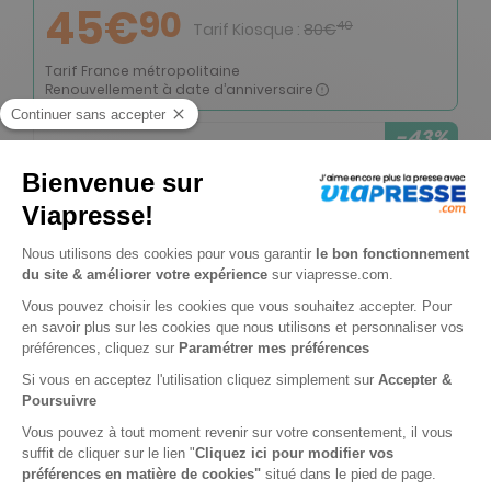
45€
90
40
Tarif Kiosque :
80€
Tarif France métropolitaine
Renouvellement à date d’anniversaire
-43%
Abonnement 1 an
12 n° • Papier + Version digitale offerte + CD
183€
60
40
Tarif Kiosque :
320€
Tarif France métropolitaine
Renouvellement à date d’anniversaire
-50%
Abonnement Durée libre
Papier + Version digitale offerte
3€
35
70
Tarif Kiosque :
6€
Prix par n° pendant 6 mois, puis 4,50 € par n°
Tarif France métropolitaine