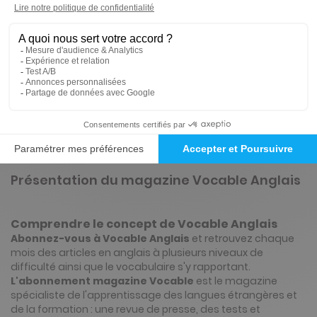
-50%
Abonnement Durée libre
Papier + Version digitale offerte + 1 double CD "complément audio" par numéro
13€
35
70
Tarif Kiosque :
26€
Prix par n° pendant 6 mois, puis 18 € par n°
Tarif France métropolitaine
Présentation du magazine Vocable Anglais
Comprendre le concept de Vocable Anglais
Abonnez-vous à Vocable Anglais
et retrouvez chaque
mois des articles en anglais à plusieurs niveaux de
difficulté ainsi que le vocabulaire s'y rapportant.
L'abonnement magazine Vocable
est le magazine
spécialiste de l'apprentissage des langues étrangères et
de la formation : une revue de presse, des tests et