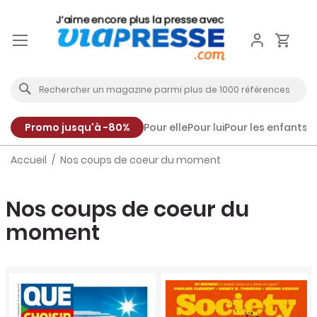
Aller
au
contenu
Promo jusqu'à -80%
Pour elle
Pour lui
Pour les enfants
P
Accueil
Nos coups de coeur du moment
Nos coups de coeur du
moment