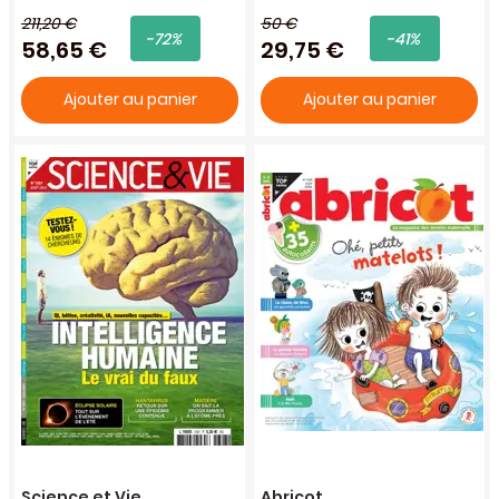
211,20 €
50 €
-72%
-41%
58,65 €
29,75 €
Ajouter au panier
Ajouter au panier
Science et Vie
Abricot