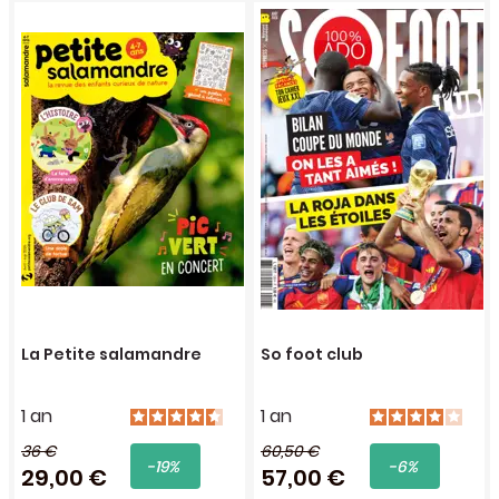
La Petite salamandre
So foot club
1 an
1 an
36 €
60,50 €
-19%
-6%
29,00 €
57,00 €