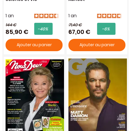
1 an
1 an
144 €
71,40 €
-40%
-6%
85,90 €
67,00 €
Ajouter au panier
Ajouter au panier