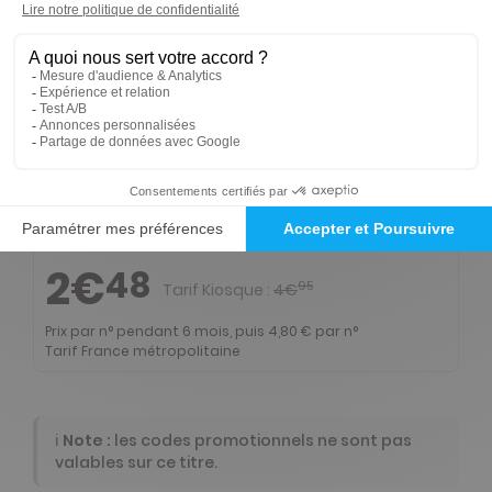
-50%
Abonnement Durée libre
Papier + Version digitale offerte
2€
48
95
Tarif Kiosque :
4€
Prix par n° pendant 6 mois, puis 4,80 € par n°
Tarif France métropolitaine
-50%
Abonnement Durée libre
Papier + Version digitale offerte + 6 HS à 7,30 euros par an (digital disponible pour L'Ami des Jardins et de la Maison uniquement)
2€
48
95
Tarif Kiosque :
4€
Prix par n° pendant 6 mois, puis 4,80 € par n°
Tarif France métropolitaine
ℹ️
Note :
les codes promotionnels ne sont pas
valables sur ce titre.