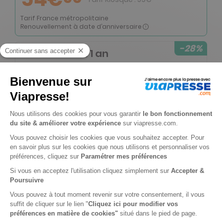
Tarif France métropolitaine
Renouvellement à date d’anniversaire
-28%
Abonnement 1 an
12 n° • Papier + Version digitale offerte + HS
74€
90
40
Tarif Kiosque :
104€
Tarif France métropolitaine
Renouvellement à date d’anniversaire
-17%
Abonnement 2 ans
24 n° • Papier + Version digitale offerte
99€
00
80
Tarif Kiosque :
118€
Tarif France métropolitaine
Renouvellement à date d’anniversaire