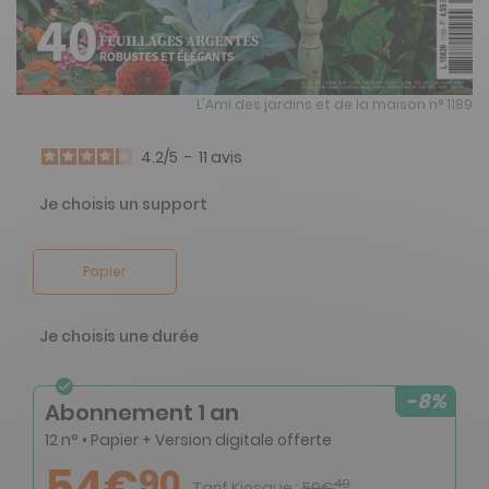
L'Ami des jardins et de la maison n° 1189
4.2
/
5
-
11
avis
Je choisis un support
Papier
Je choisis une durée
-8%
Abonnement 1 an
12 n° • Papier + Version digitale offerte
54€
90
40
Tarif Kiosque :
59€