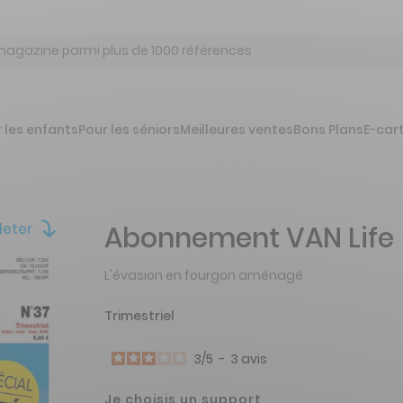
 les enfants
Pour les séniors
Meilleures ventes
Bons Plans
E-car
leter
Abonnement VAN Life
L'évasion en fourgon aménagé
Trimestriel
3
/
5
-
3
avis
Je choisis un support