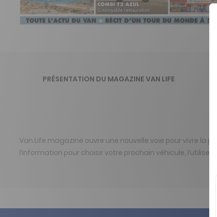
VA
PRÉSENTATION DU MAGAZINE VAN LIFE
Van Life magazine ouvre une nouvelle voie pour vivre la p
l’information pour choisir votre prochain véhicule, l’utilise