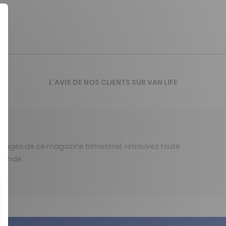
L'AVIS DE NOS CLIENTS SUR VAN LIFE
s pages de ce magazine trimestriel, retrouvez toute
 monde.