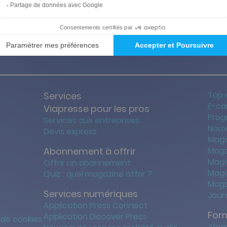
ties des prix les + bas
Satisfait o
Top 
Services
E-ca
Viapresse pour les pros
Prog
Services aux entreprises
Nouv
Devis express
Maga
Abonnement à offrir
Maga
Maga
Offrir un abonnement
Maga
Quiz : quel magazine offrir ?
Maga
Services numériques
Jour
Application Press Connect
For
Application Discover Press
 de cookies
Abon