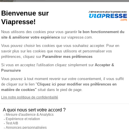
N Life n° 37
L'AVIS DE VIAPRESSE SUR VAN LIFE
assion du voyage et de l’évasion en fourgon aménagé. Au fil de
r et partir sur les traces des légendaires combi qui ont sillonné le