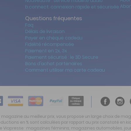
Nouveauté : service mobilité audio
Abon
b.connect: connexion rapide et sécurisée
Questions fréquentes
Faq
Délais de livraison
Payer en chèque cadeau
Fidélité récompensée
Paiement en 2x, 3x
Paiement sécurisé : le 3D Secure
Bons d'achat partenaires
Comment utiliser ma carte cadeau
t magazine au meilleur prix, vous propose un large choix de ma
réductions en % sont calculées par rapport au prix constaté en
ite Viapresse : magazines féminins, magazines automobiles, jo