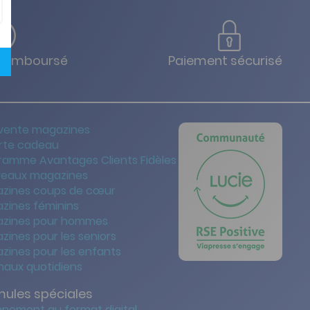
u remboursé
Paiement sécurisé
vente magazines
rte cadeau
ramme Avantages Clients Fidèles
eaux magazines
zines coups de cœur
zines féminins
zines pour hommes
zines pour les seniors
zines pour les enfants
naux quotidiens
mules spéciales
nement au format digital