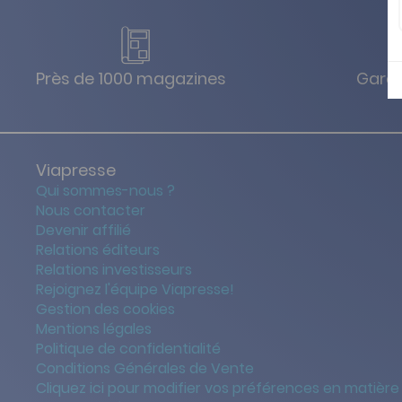
Près de 1000 magazines
Garan
Viapresse
Qui sommes-nous ?
Nous contacter
Devenir affilié
Relations éditeurs
Relations investisseurs
Rejoignez l'équipe Viapresse!
Gestion des cookies
Mentions légales
Politique de confidentialité
Conditions Générales de Vente
Cliquez ici pour modifier vos préférences en matière