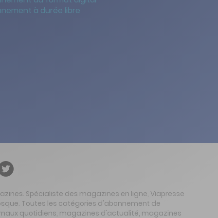
nement à durée libre
gazines. Spécialiste des magazines en ligne, Viapresse
 kiosque. Toutes les catégories d'abonnement de
urnaux quotidiens, magazines d'actualité, magazines