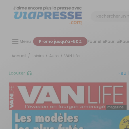
Chercher
Menu
Promo jusqu'à -80%
Pour elle
Pour lui
Pour
Accueil
Loisirs
Auto
VAN Life
Feuil
Écouter