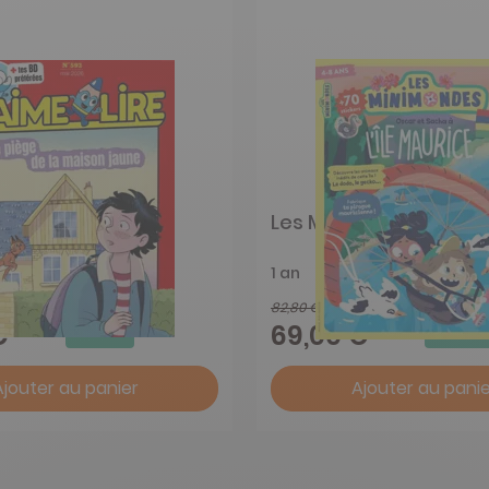
re
Les Mini Mondes 4 à 7 
1 an
82,80 €
-6%
-17%
€
69,00 €
Ajouter au panier
Ajouter au panie