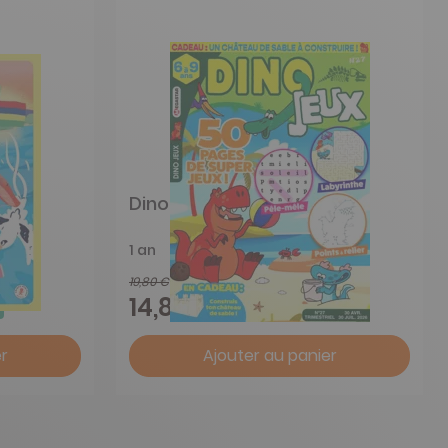
ans
Dino Jeux
1 an
19,80 €
-25%
14,88 €
r
Ajouter au panier