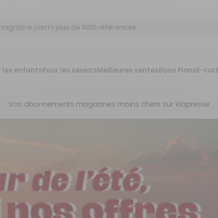
 les enfants
Pour les séniors
Meilleures ventes
Bons Plans
E-car
Vos abonnements magazines moins chers sur Viapresse