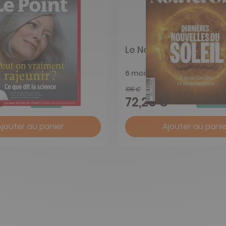
Le Nouvel Obs
6 mois
195 €
-62%
-63%
€
72,25 €
Ajouter au panier
Ajouter au panie