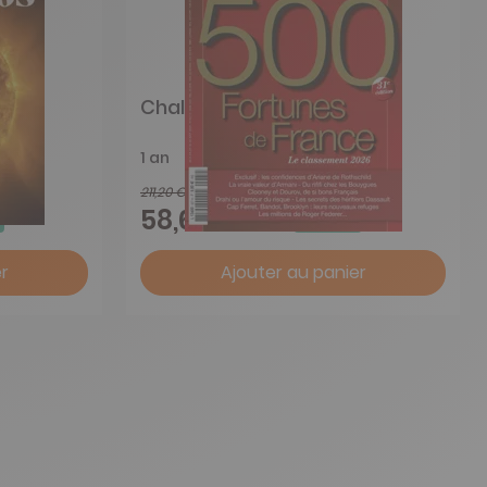
Challenges
1 an
211,20 €
-72%
58,65 €
r
Ajouter au panier