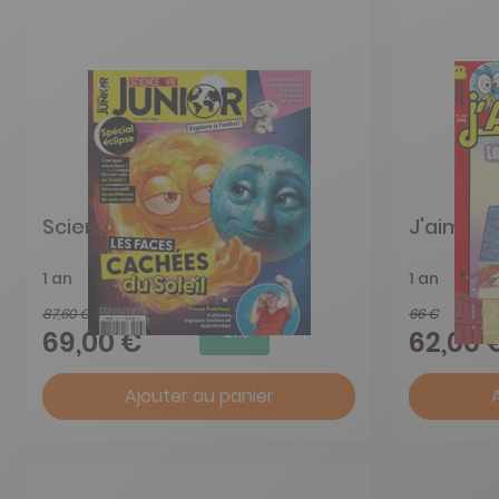
Science et Vie Junior
J'aime Li
1 an
1 an
87,60 €
66 €
-21%
69,00 €
62,00 
Ajouter au panier