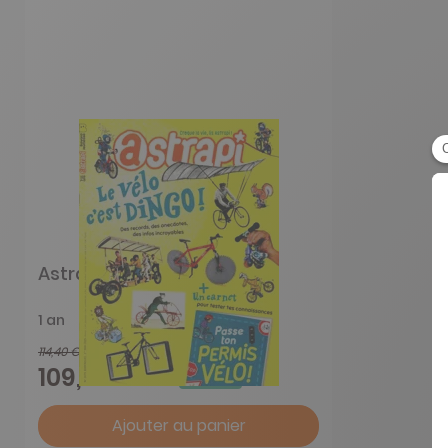
Astrapi
1 an
114,40 €
-5%
109,00 €
Ajouter au panier