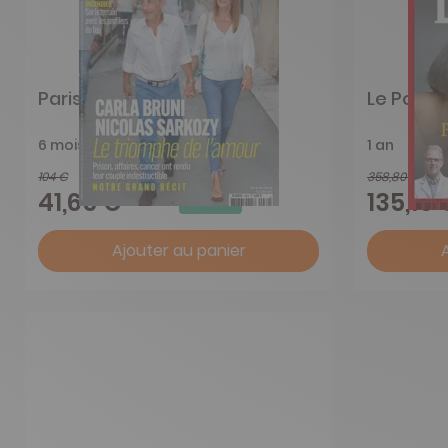
Paris Match
Le Point
6 mois
1 an
104 €
358,80 €
-60%
41,65 €
135,15 
Ajouter au panier