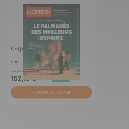
L'Express
1 an
358,80 €
-58%
152,15 €
Ajouter au panier