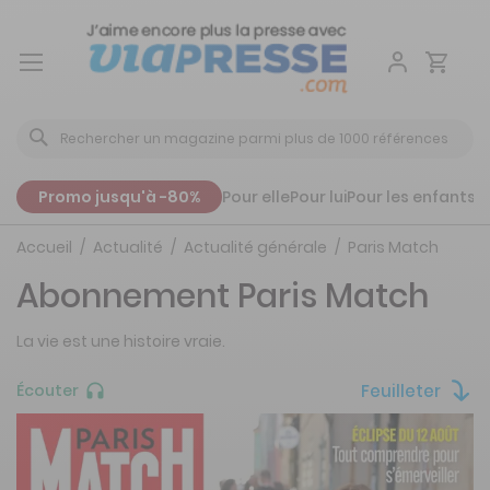
Aller
au
contenu
Promo jusqu'à -80%
Pour elle
Pour lui
Pour les enfants
P
Accueil
Actualité
Actualité générale
Paris Match
Abonnement Paris Match
La vie est une histoire vraie.
Feuilleter
Écouter