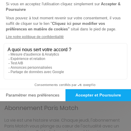
NOUVEAU à tester absolument - Service
mobilité
Ecoutez tous les articles de votre magazine
partout et à tout moment de la journée en
voiture (Disponible via CarPlay & Androïd Auto)
ou à pied avec l'application Press Connect (iOS,
Android).
0.49€/mois
Présentation du magazine Paris Match
Abonnement Paris Match
La vie est une histoire vraie. Chaque jeudi, l'abonnement
Paris Match vous plonge au cœur de l'actualité avec un