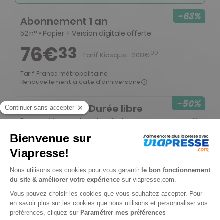
-63%
Abonnement 1 an
52 n° • Papier + Version digitale offerte
76€
33
00
Tarif Kiosque :
208€
Tarif France métropolitaine
Renouvellement à date d’anniversaire
-50%
Abonnement Durée libre
Papier + Version digitale offerte
2€
00
00
Tarif Kiosque :
4€
Prix par n° pendant 6 mois, puis 2,45 € par n°
Tarif France métropolitaine