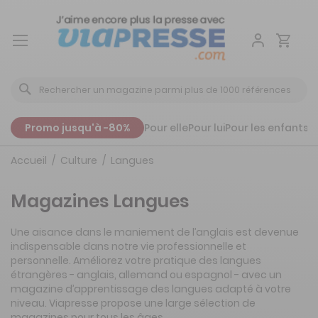
Aller
au
contenu
Promo jusqu'à -80%
Pour elle
Pour lui
Pour les enfants
P
Accueil
Culture
Langues
Magazines Langues
Une aisance dans le maniement de l’anglais est devenue
indispensable dans notre vie professionnelle et
personnelle. Améliorez votre pratique des langues
étrangères - anglais, allemand ou espagnol - avec un
magazine d’apprentissage des langues adapté à votre
niveau. Viapresse propose une large sélection de
magazines pour tous les âges.