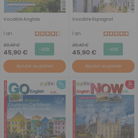
Vocable Anglais
Vocable Espagnol
1 an
1 an
80,40 €
80,40 €
-43%
-43%
45,90 €
45,90 €
Ajouter au panier
Ajouter au panier