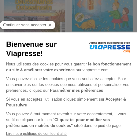
Vocable Allemand
Story Box
1 an
1 an
80,40 €
-43%
45,90 €
90,00 €
Ajouter au panier
Ajouter au panier