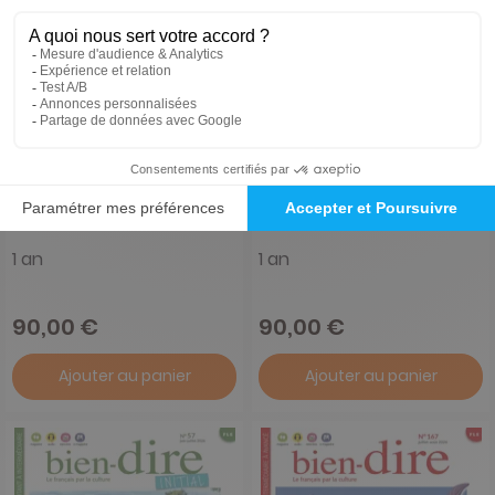
Adventure Box
Discovery Box
1 an
1 an
90,00 €
90,00 €
Ajouter au panier
Ajouter au panier