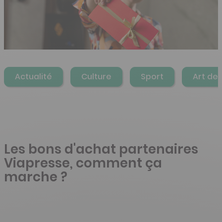
Actualité
Culture
Sport
Art de 
Les bons d'achat partenaires
Viapresse, comment ça
marche ?