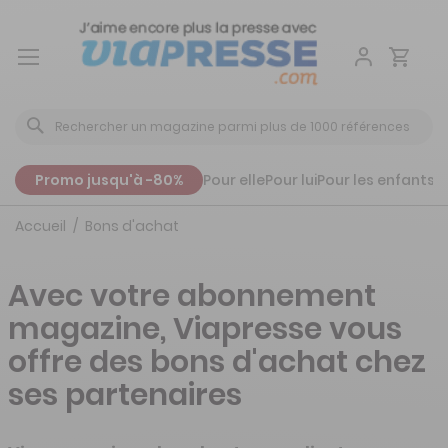
Aller
au
contenu
Promo jusqu'à -80%
Pour elle
Pour lui
Pour les enfants
P
Accueil
Bons d'achat
Avec votre abonnement
magazine, Viapresse vous
offre des bons d'achat chez
ses partenaires