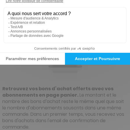
Retrouvez vos bons d’achat offerts avec
vos
abonnements en page panier.
Le montant et le
nombre des bons d’achat reste le même quel que soit
le nombre d’abonnement
s
souscrit
s
dans une même
commande.
Dans un premier temps, vous recevez vos
bons d'achats dans l'email de confirmation d
e
commande
.