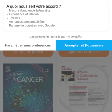
Revue vétérinaire clinique
Pratique neurologique
1 an
1 an
528 €
404 €
-57%
-82%
226,00 €
73,00 €
Ajouter au panier
Ajouter au panier