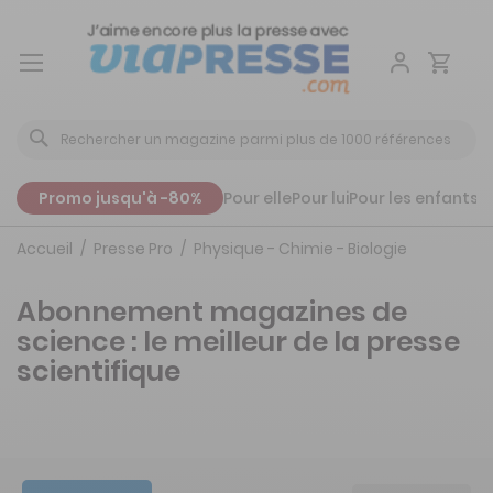
Aller
au
contenu
Promo jusqu'à -80%
Pour elle
Pour lui
Pour les enfants
P
Accueil
Presse Pro
Physique - Chimie - Biologie
Abonnement magazines de
science : le meilleur de la presse
scientifique