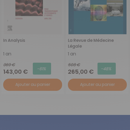
In Analysis
La Revue de Médecine
Légale
1 an
1 an
369 €
508 €
-61%
-48%
143,00 €
265,00 €
Ajouter au panier
Ajouter au panier