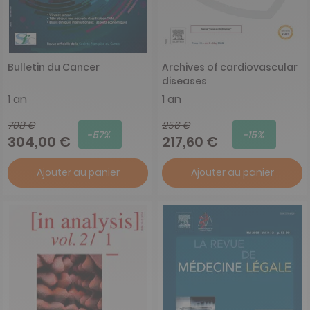
Bulletin du Cancer
Archives of cardiovascular
diseases
1 an
1 an
708 €
256 €
-57%
-15%
304,00 €
217,60 €
Ajouter au panier
Ajouter au panier