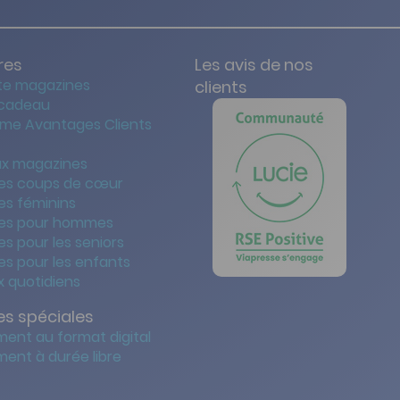
res
Les avis de nos
te magazines
clients
 cadeau
me Avantages Clients
x magazines
es coups de cœur
es féminins
es pour hommes
s pour les seniors
s pour les enfants
 quotidiens
s spéciales
ent au format digital
ent à durée libre