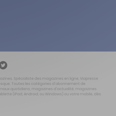
gazines. Spécialiste des magazines en ligne, Viapresse
 kiosque. Toutes les catégories d'abonnement de
urnaux quotidiens, magazines d'actualité, magazines
ablette (iPad, Android, ou Windows) ou votre mobile, dès