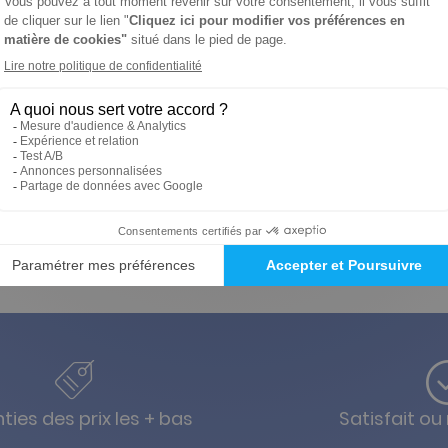
-28%
€
Ajouter au panier
ties des prix les + bas
Satisfait o