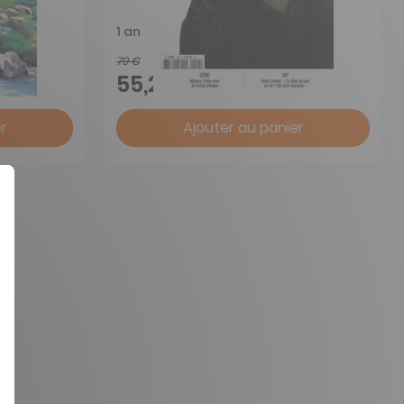
1 an
79 €
-30%
55,25 €
r
Ajouter au panier