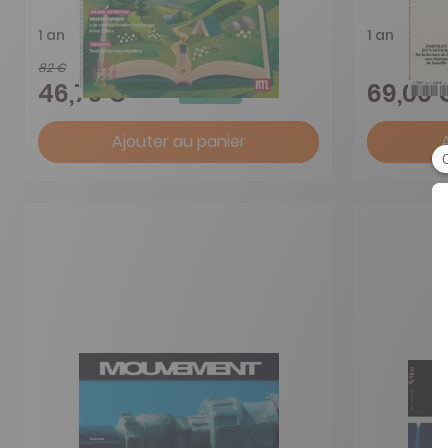
1 an
1 an
82 €
-43%
46,75 €
69,00 
Ajouter au panier