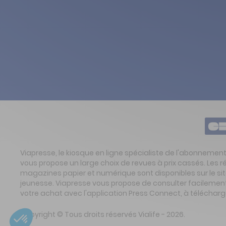
Viapresse, le kiosque en ligne spécialiste de l'abonnemen
vous propose un large choix de revues à prix cassés. Les 
magazines papier et numérique sont disponibles sur le s
jeunesse. Viapresse vous propose de consulter facilement 
votre achat avec l'application Press Connect, à télécharg
Copyright © Tous droits réservés Vialife - 2026.