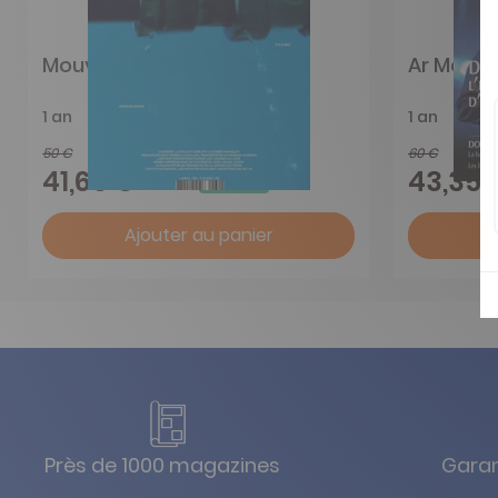
Mouvement
Ar Men
1 an
1 an
50 €
60 €
-17%
41,65 €
43,35 
Ajouter au panier
Près de 1000 magazines
Garan