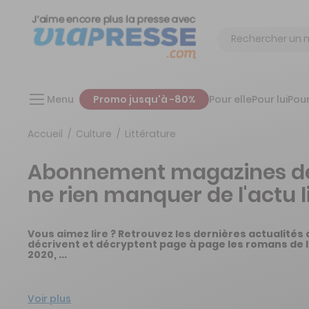
Chercher
Menu
Promo jusqu'à -80%
Pour elle
Pour lui
Pour
Accueil
Culture
Littérature
Abonnement magazines de l
ne rien manquer de l'actu li
Vous aimez lire ? Retrouvez les dernières actualités 
décrivent et décryptent page à page les romans de l'
2020, ...
Voir plus