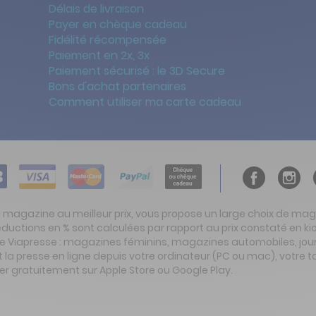
Délais de livraison
Payer en chèque cadeau
Fidélité récompensée
Paiement en 2x, 3x
Paiement sécurisé : le 3D Secure
Bons d'achat partenaires
Comment utiliser ma carte cadeau
t magazine au meilleur prix, vous propose un large choix de ma
réductions en % sont calculées par rapport au prix constaté en
ite Viapresse : magazines féminins, magazines automobiles, jo
la presse en ligne depuis votre ordinateur (PC ou mac), votre t
er gratuitement sur Apple Store ou Google Play.