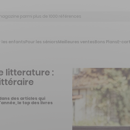
 les enfants
Pour les séniors
Meilleures ventes
Bons Plans
E-car
itterature :
ttéraire
dans des articles qui
année, le top des livres