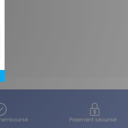
u remboursé
Paiement sécurisé