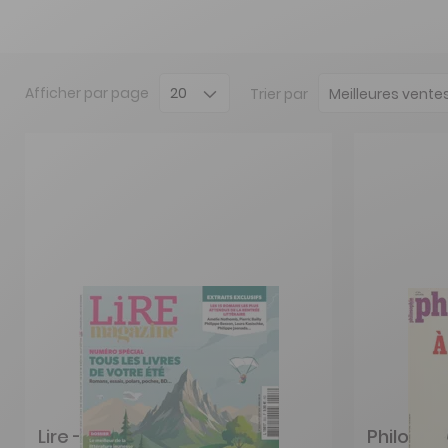
Afficher
par page
Trier par
Lire - Magazine littéraire
Philosop