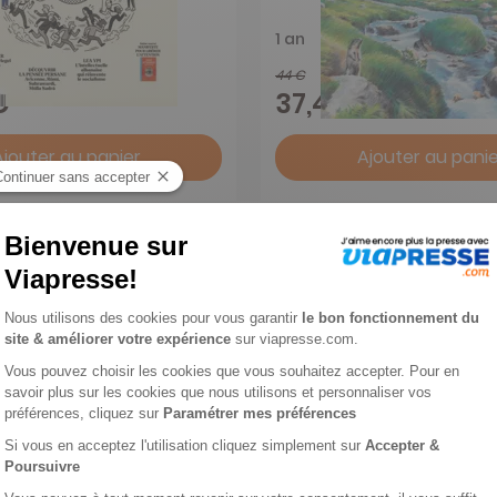
1 an
44 €
-15%
€
37,40 €
Ajouter au panier
Ajouter au panie