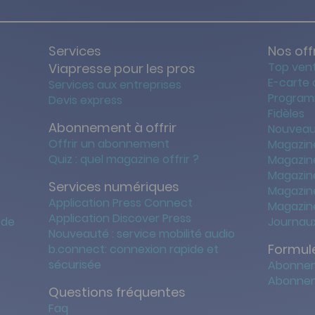
Services
Nos off
Top ven
Viapresse pour les pros
E-carte
Services aux entreprises
Program
Devis express
Fidèles
Abonnement à offrir
Nouveau
Offrir un abonnement
Magazin
Quiz : quel magazine offrir ?
Magazin
Magazin
Services numériques
Magazine
Application Press Connect
Magazine
Application Discover Press
 de
Journaux
Nouveauté : service mobilité audio
Formule
b.connect: connexion rapide et
sécurisée
Abonnem
Abonnem
Questions fréquentes
Faq