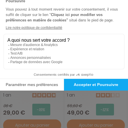
Salamandre Junior
Picsou Magazine
1 an
1 an
36 €
55,60 €
-19%
-12%
29,00 €
49,00 €
Ajouter au panier
Ajouter au panier