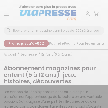
Aller
au
contenu
Promo jusqu'à -80%
Pour elle
Pour lui
Pour les enfants
P
Accueil
Jeunesse
Enfant (5 à 12 ans)
Abonnement magazines pour
enfant (5 à 12 ans) : jeux,
histoires, découvertes
Les années de l'école primaire sont cruciales pour
transformer l'apprentissage de la lecture en une véritable
passion. Qu’il s’agisse d’une
petite
fille curieuse ou d’un
jeune garçon avide d’
aventure
, il est primordial d’adapter