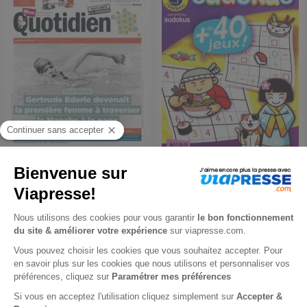
Mon Quotidien
Mes Premiers Sudokus
9 mois
1 an
157,50 €
15,80 €
-5%
-25%
149,00 €
11,90 €
Ajouter au panier
Ajouter au panier