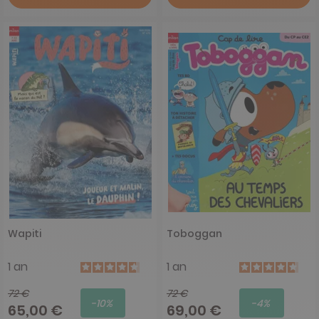
Wapiti
Toboggan
1 an
1 an
72 €
72 €
-10%
-4%
65,00 €
69,00 €