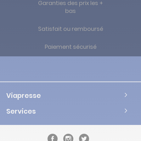
Garanties des prix les +
bas
Satisfait ou remboursé
Paiement sécurisé
Viapresse
Services