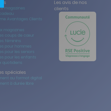
res
Les avis de nos
te magazines
clients
 cadeau
me Avantages Clients
x magazines
es coups de cœur
es féminins
es pour hommes
s pour les seniors
s pour les enfants
 quotidiens
s spéciales
ent au format digital
ent à durée libre