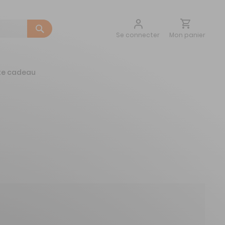
Aller
Mon panier
Se connecter
au
contenu
te cadeau