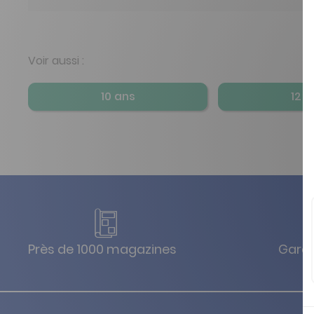
Voir aussi :
10 ans
12 a
Près de 1000 magazines
Garan