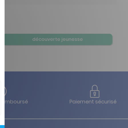
découverte jeunesse
u remboursé
Paiement sécurisé