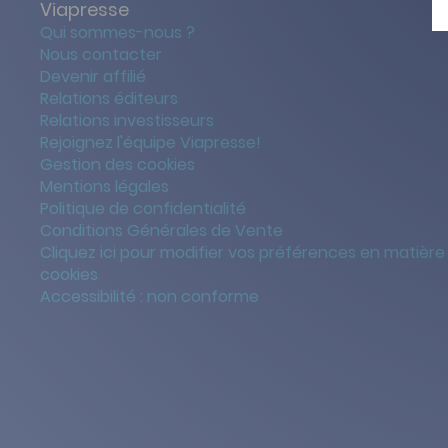
Viapresse
Qui sommes-nous ?
Nous contacter
Devenir affilié
Relations éditeurs
Relations investisseurs
Rejoignez l'équipe Viapresse!
Gestion des cookies
Mentions légales
Politique de confidentialité
Conditions Générales de Vente
Cliquez ici pour modifier vos préférences en matière
cookies
Accessibilité : non conforme