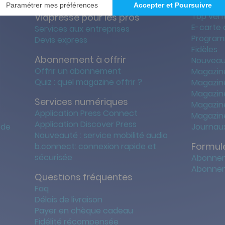
Services
Nos off
Top ven
Viapresse pour les pros
E-carte
Services aux entreprises
Program
Devis express
Fidèles
Abonnement à offrir
Nouveau
Offrir un abonnement
Magazin
Quiz : quel magazine offrir ?
Magazin
Magazin
Services numériques
Magazine
Application Press Connect
Magazine
Application Discover Press
 de
Journaux
Nouveauté : service mobilité audio
Formule
b.connect: connexion rapide et
sécurisée
Abonnem
Abonnem
Questions fréquentes
Faq
Délais de livraison
Payer en chèque cadeau
Fidélité récompensée