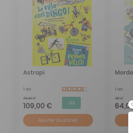
Astrapi
Morde
1 an
1 an
114,40 €
66 €
-5%
109,00 €
64,0
Ajouter au panier
A