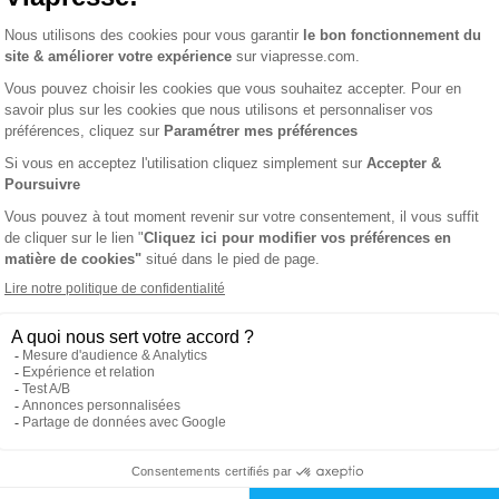
ns
BD jeunesse
ties des prix les + bas
Satisfait o