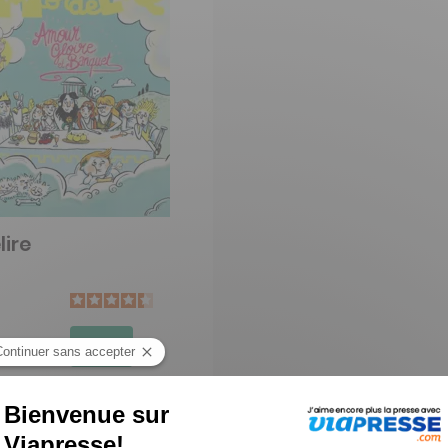
lire
-3%
0 €
jouter au panier