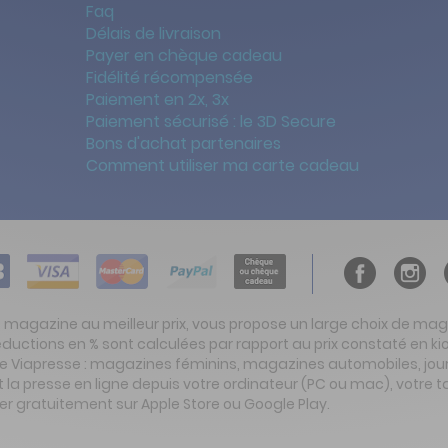
Faq
Délais de livraison
Payer en chèque cadeau
Fidélité récompensée
Paiement en 2x, 3x
Paiement sécurisé : le 3D Secure
Bons d'achat partenaires
Comment utiliser ma carte cadeau
t magazine au meilleur prix, vous propose un large choix de ma
réductions en % sont calculées par rapport au prix constaté en
ite Viapresse : magazines féminins, magazines automobiles, jo
la presse en ligne depuis votre ordinateur (PC ou mac), votre t
er gratuitement sur Apple Store ou Google Play.