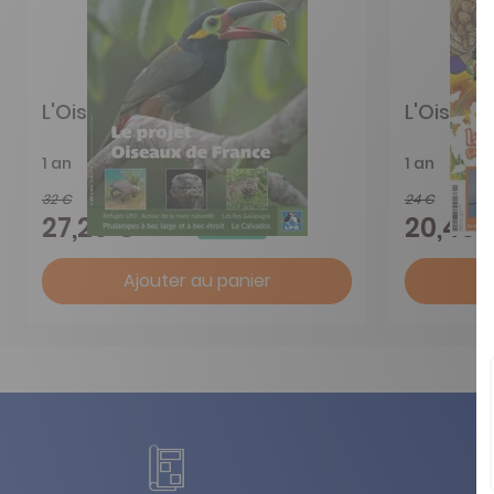
L'Oiseau Mag
L'Oiseau
1 an
1 an
32 €
24 €
-15%
27,20 €
20,40 
Ajouter au panier