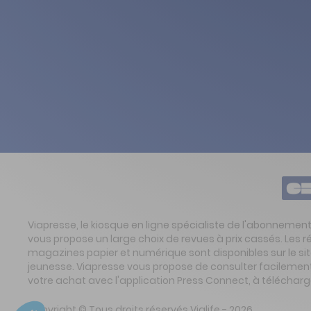
Viapresse, le kiosque en ligne spécialiste de l'abonnemen
vous propose un large choix de revues à prix cassés. Les 
magazines papier et numérique sont disponibles sur le s
jeunesse. Viapresse vous propose de consulter facilement 
votre achat avec l'application Press Connect, à télécharg
Copyright © Tous droits réservés Vialife - 2026.