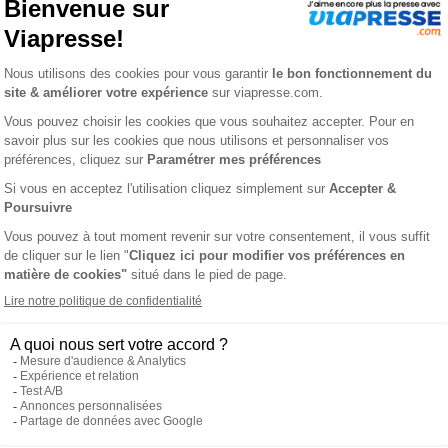
 Mag Junior
Animaux de Compagn
magazine
1 an
23,60 €
-15%
-29%
€
16,66 €
Ajouter au panier
Ajouter au panie