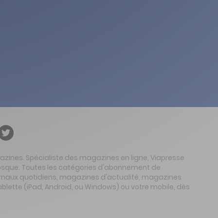
gazines. Spécialiste des magazines en ligne, Viapresse
 kiosque. Toutes les catégories d'abonnement de
urnaux quotidiens, magazines d'actualité, magazines
ablette (iPad, Android, ou Windows) ou votre mobile, dès