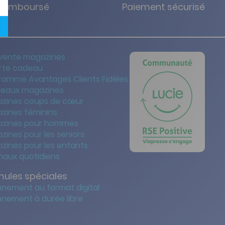
u remboursé
Paiement sécurisé
vente magazines
rte cadeau
ramme Avantages Clients Fidèles
eaux magazines
zines coups de cœur
zines féminins
zines pour hommes
zines pour les seniors
zines pour les enfants
naux quotidiens
mules spéciales
nement au format digital
nement à durée libre