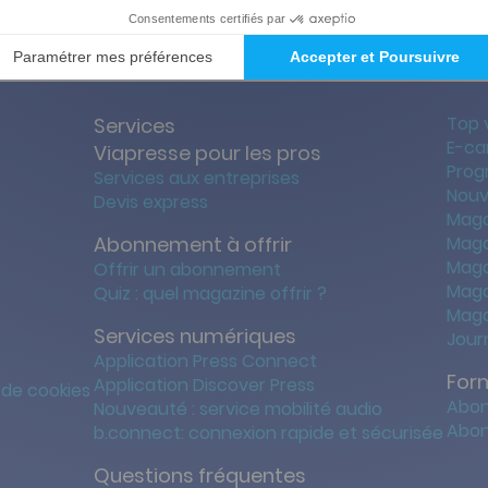
ties des prix les + bas
Satisfait o
Top 
Services
E-ca
Viapresse pour les pros
Prog
Services aux entreprises
Nouv
Devis express
Maga
Abonnement à offrir
Maga
Maga
Offrir un abonnement
Maga
Quiz : quel magazine offrir ?
Maga
Services numériques
Jour
Application Press Connect
For
Application Discover Press
 de cookies
Abon
Nouveauté : service mobilité audio
Abon
b.connect: connexion rapide et sécurisée
Questions fréquentes