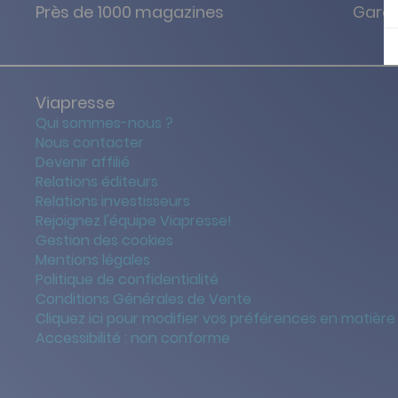
Près de 1000 magazines
Garan
Viapresse
Qui sommes-nous ?
Nous contacter
Devenir affilié
Relations éditeurs
Relations investisseurs
Rejoignez l'équipe Viapresse!
Gestion des cookies
Mentions légales
Politique de confidentialité
Conditions Générales de Vente
Cliquez ici pour modifier vos préférences en matière
Accessibilité : non conforme