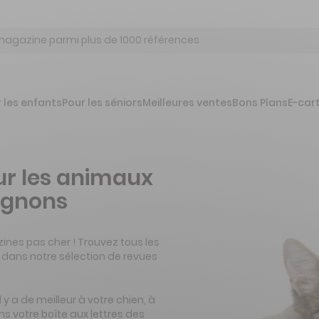
 les enfants
Pour les séniors
Meilleures ventes
Bons Plans
E-car
r les animaux
agnons
nes pas cher ! Trouvez tous les
 dans notre sélection de revues
 y a de meilleur à votre chien, à
s votre boîte aux lettres des