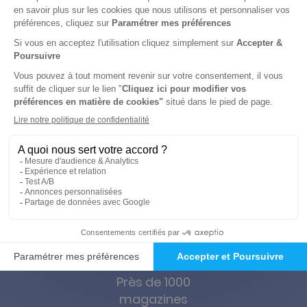
Modèle Magazine
1 an
185,08 €
-57%
79,05 €
Ajouter au panier
Près de 1000
magazines