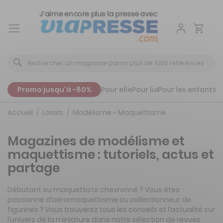
Aller
au
contenu
Promo jusqu'à -80%
Pour elle
Pour lui
Pour les enfants
P
Accueil
Loisirs
Modélisme - Maquettisme
Magazines de modélisme et
maquettisme : tutoriels, actus et
partage
Débutant ou maquettiste chevronné ? Vous êtes
passionné d’aéromaquettisme ou collectionneur de
figurines ? Vous trouverez tous les conseils et l’actualité sur
l’univers de la miniature dans notre sélection de revues