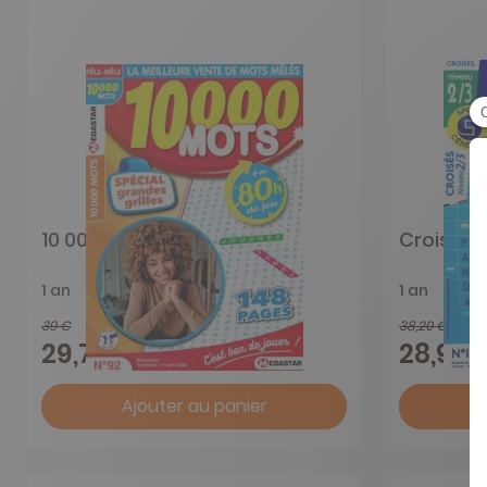
10 000 mots
Croisés 
1 an
1 an
39 €
38,20 €
-24%
29,75 €
28,90 
Ajouter au panier