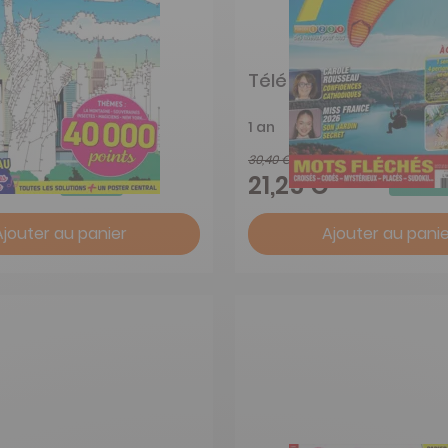
relier Mystère
Télé 7 Jours Jeux
1 an
30,40 €
-18%
-30%
€
21,25 €
Ajouter au panier
Ajouter au panie