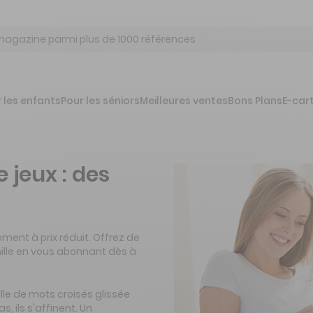
 les enfants
Pour les séniors
Meilleures ventes
Bons Plans
E-car
jeux : des
ent à prix réduit. Offrez de
ille en vous abonnant dès à
lle de mots croisés glissée
, ils s'affinent. Un