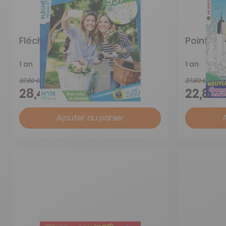
Fléchés Niveau 2/3
Points à 
1 an
1 an
37,60 €
27,80 €
-24%
28,48 €
22,87 
Ajouter au panier