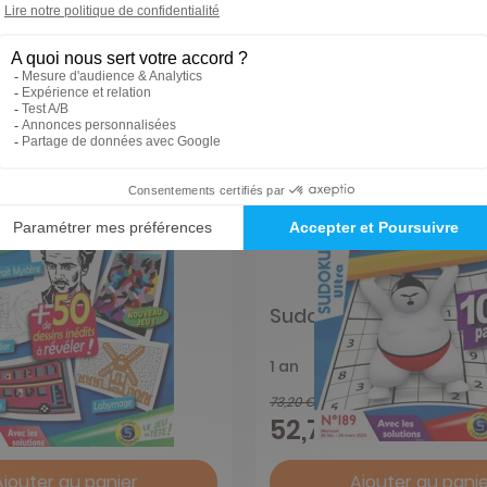
Sudoku Ultra (Niveau 6
1 an
73,20 €
-25%
-28%
52,70 €
Ajouter au panier
Ajouter au panie