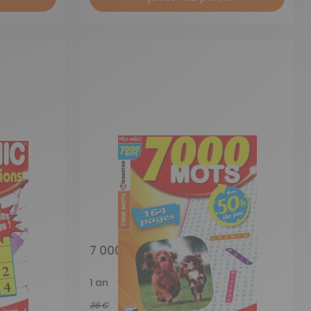
7 000 Mots
1 an
36 €