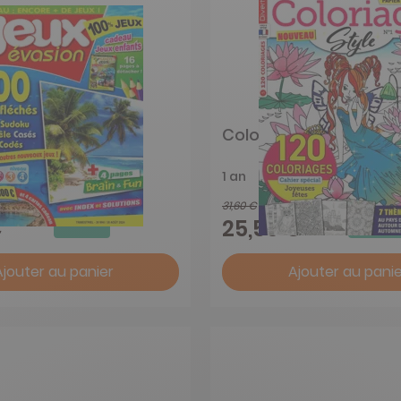
sion
Coloriage Style
1 an
31,60 €
-25%
-19%
€
25,50 €
Ajouter au panier
Ajouter au panie