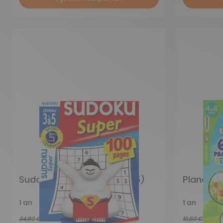
Sudoku Super (Niveau 3 à 5)
Planète 
1 an
1 an
34,80 €
19,80 €