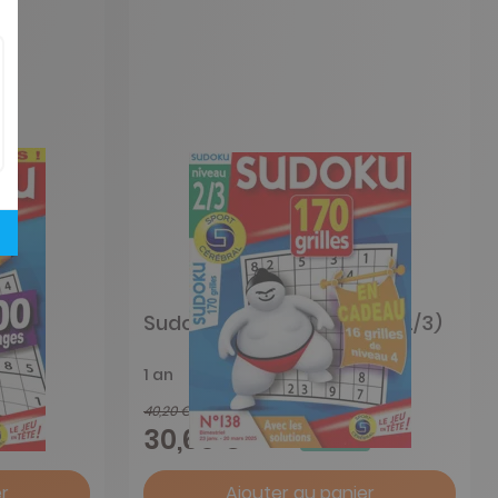
/7)
Sudoku 170 grilles (Niveau 2/3)
1 an
40,20 €
-24%
30,60 €
r
Ajouter au panier