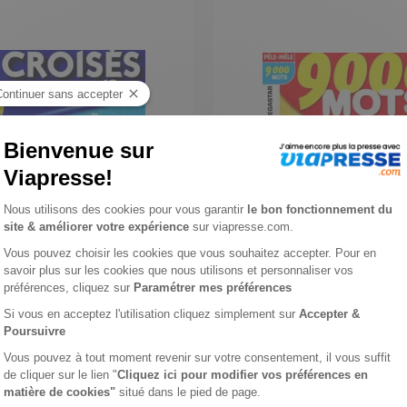
Niveau 2/3
9000 mots
1 an
36 €
-24%
-24%
€
27,20 €
Ajouter au panier
Ajouter au panie