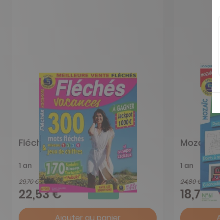
Fléchés Vacances
Mozaïc
1 an
1 an
29,70 €
24,80 €
-24%
22,53 €
18,70 €
Ajouter au panier