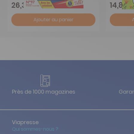
-24%
26,35 €
14,88 
Ajouter au panier
Près de 1000 magazines
Garan
Viapresse
Qui sommes-nous ?