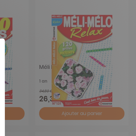
Méli Mélo Relax
1 an
34,80 €
-24%
26,35 €
r
Ajouter au panier