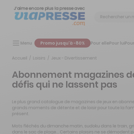
Chercher
Menu
Promo jusqu'à -80%
Pour elle
Pour lui
Pour
Accueil
Loisirs
Jeux - Divertissement
Abonnement magazines de 
défis qui ne lassent pas
Le plus grand catalogue de magazines de jeux en abonnem
grands moments de détente et de loisir pour toute la fam
présent.
Mots fléchés du dimanche matin, sudoku dans le train, gri
dans le sac de plage... Certains plaisirs ne se démodent pas