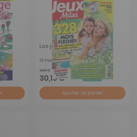
Les jeux de Maxi
13 mois
41,10 €
-27%
30,18 €
r
Ajouter au panier