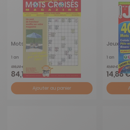
Mots Croisés Magazine
Jeux éva
1 an
1 an
135,20 €
19,80 €
-38%
84,15 €
14,88 
Ajouter au panier