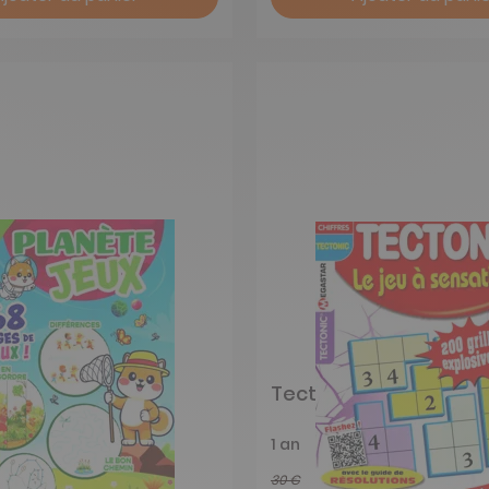
Jeux 4-6 ans
Tectonic 1-6
1 an
30 €