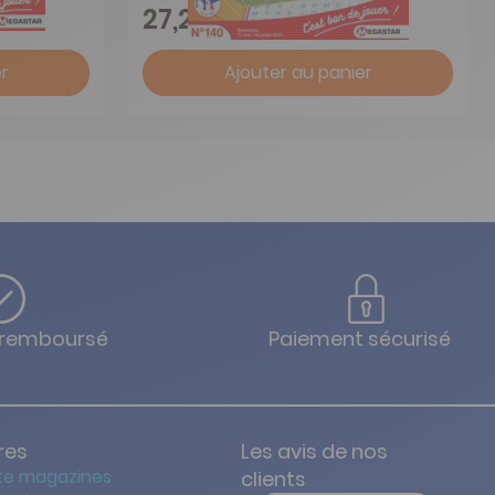
-24%
27,20 €
r
Ajouter au panier
u remboursé
Paiement sécurisé
res
Les avis de nos
te magazines
clients