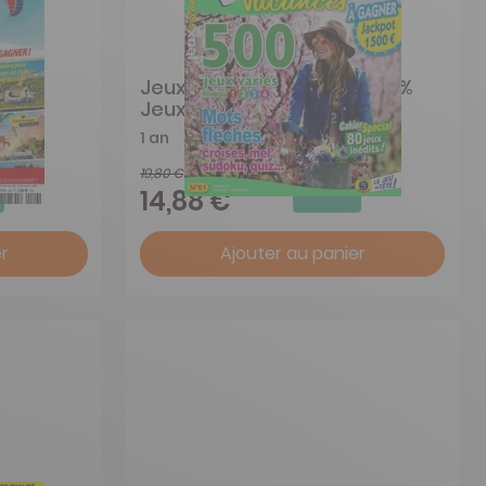
Jeux vacances Spécial 100%
Jeux
1 an
19,80 €
-25%
14,88 €
r
Ajouter au panier