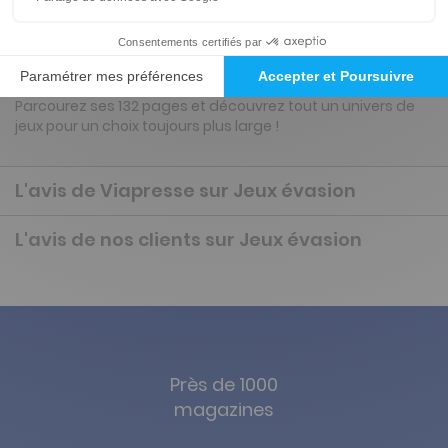
Présentation du magazine Jeux évasion
Parcourez ses 132 pages et découvrez tout un univers de
jeux pour un choix toujours plus large !
L'avis de Viapresse sur Jeux évasion
L'avis de nos clients sur Jeux évasion
Près de 1000
magazines