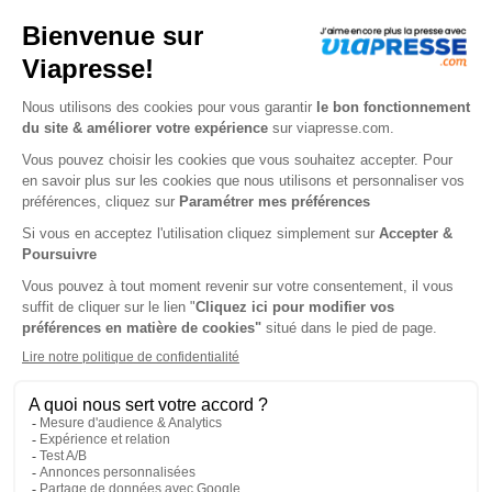
Jeux évasion n° 46
4.5
/
5
-
2
avis
Je choisis un support
Papier
Je choisis une durée
-25%
Abonnement 1 an
4 n° • Papier
14€
88
80
Tarif Kiosque :
19€
Tarif France métropolitaine
Renouvellement à date d’anniversaire