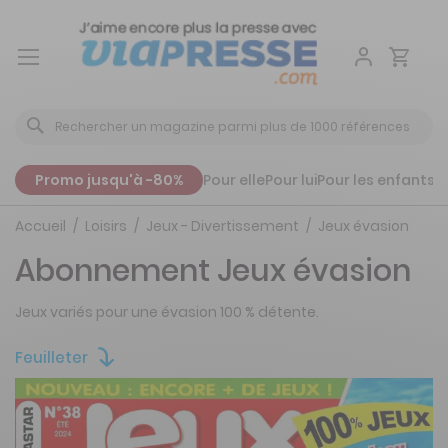
Aller
au
contenu
Promo jusqu'à -80%
Pour elle
Pour lui
Pour les enfants
P
Accueil
Loisirs
Jeux - Divertissement
Jeux évasion
Abonnement Jeux évasion
Jeux variés pour une évasion 100 % détente.
Feuilleter