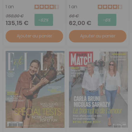
1 an
1 an
358,80 €
66 €
-62%
-6%
135,15 €
62,00 €
Ajouter au panier
Ajouter au panier