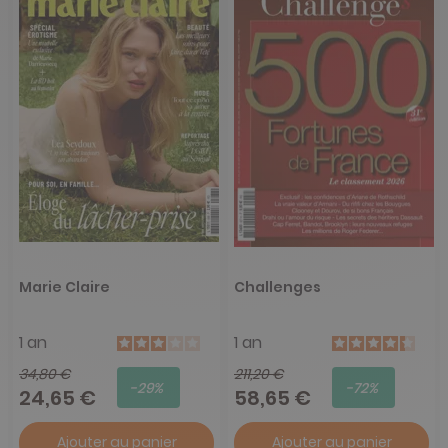
Marie Claire
Challenges
1 an
1 an
34,80 €
211,20 €
-29%
-72%
24,65 €
58,65 €
Ajouter au panier
Ajouter au panier