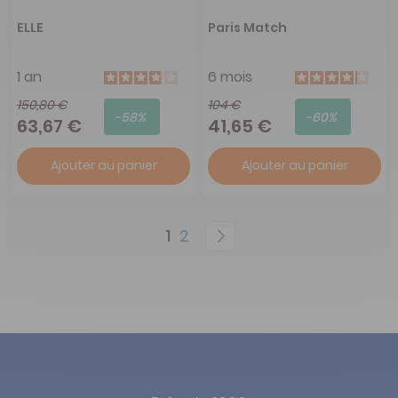
ELLE
Paris Match
1 an
6 mois
150,80 €
104 €
-58%
-60%
63,67 €
41,65 €
Ajouter au panier
Ajouter au panier
Page
You're currently reading pag
Page
Page
Suivant
1
2