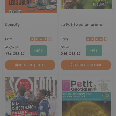
Society
La Petite salamandre
1 an
1 an
147,50 €
36 €
-49%
-19%
75,00 €
29,00 €
Ajouter au panier
Ajouter au panier