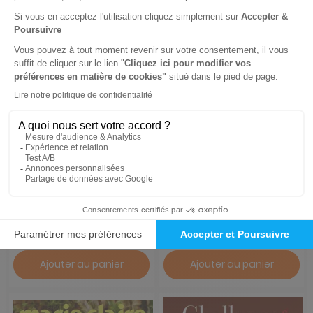
Télé 7 Jours
Maxi
1 an
1 an
83,20 €
140,40 €
-30%
-41%
58,65 €
82,37 €
Ajouter au panier
Ajouter au panier