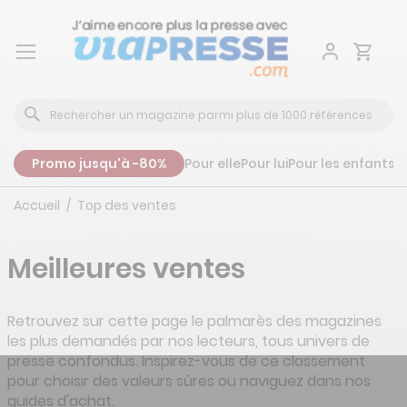
Aller
au
contenu
Promo jusqu'à -80%
Pour elle
Pour lui
Pour les enfants
P
Accueil
Top des ventes
Meilleures ventes
Retrouvez sur cette page le palmarès des magazines
les plus demandés par nos lecteurs, tous univers de
presse confondus. Inspirez-vous de ce classement
pour choisir des valeurs sûres ou naviguez dans nos
guides d'achat.