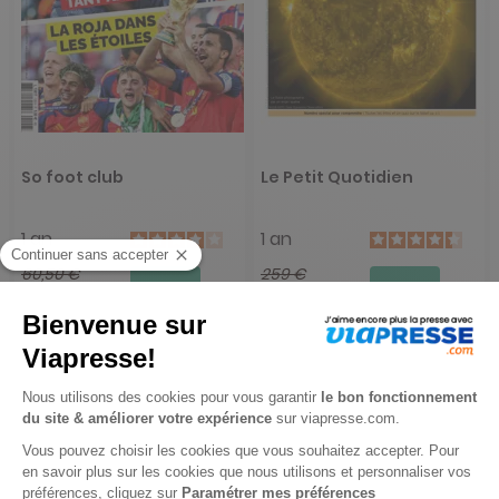
So foot club
Le Petit Quotidien
1 an
1 an
60,50 €
259 €
-6%
-23%
57,00 €
199,00 €
Ajouter au panier
Ajouter au panier