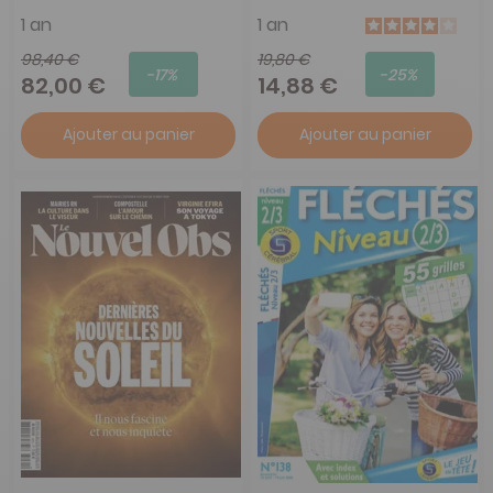
1 an
1 an
98,40 €
19,80 €
-17%
-25%
82,00 €
14,88 €
Ajouter au panier
Ajouter au panier