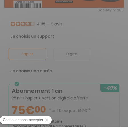
Society n° 286
4.1
/
5
-
9
avis
Je choisis un support
Papier
Digital
Je choisis une durée
-49%
Abonnement 1 an
25 n° • Papier + Version digitale offerte
75€
00
50
Tarif Kiosque :
147€
Tarif France métropolitaine
Renouvellement à date d’anniversaire