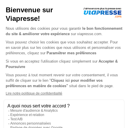
-50%
Abonnement Durée libre
Papier + Version digitale offerte
2€
95
90
Tarif Kiosque :
5€
Prix par n° pendant 6 mois, puis 3,90 € par n°
Tarif France métropolitaine
Présentation du magazine Society
Abonnement Society : le quinzomadaire
de société en toute liberté
Présentation du magazine Society
Society est le magazine de société de référence, publié
toutes les deux semaines. Son credo ? Raconter le monde