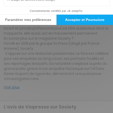
avec plaisir, exigence et liberté. Grâce à sa périodicité de
quinzomadaire, il conserve une distance bienvenue par
rapport au flux continu de l'actualité afin de placer le récit
et l'humain au cœur de sa politique éditoriale. Politique,
économie, culture ou faits divers... Le ton est moderne,
incisif et jamais professoral pour ce titre audacieux dont la
maquette, elle aussi, est en mouvement permanent.
En savoir plus sur le magazine Society ?
Fondé en 2015 par le groupe So Press (dirigé par Franck
Annese), Society
s'appuie sur une rédaction passionnée. Le titre est célèbre
pour ses enquêtes au long cours, ses portraits fouillés et
ses reportages exclusifs. Sa notoriété a explosé auprès du
grand public grâce à son enquête historique sur l'affaire
Xavier Dupont de Ligonnès, démontrant une puissance
d'investigation rare.
Voir plus
L'avis de Viapresse sur Society