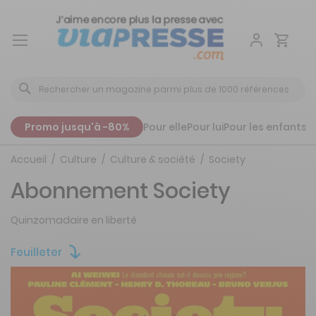
Aller
au
contenu
Promo jusqu'à -80%
Pour elle
Pour lui
Pour les enfants
P
Accueil
Culture
Culture & société
Society
Abonnement Society
Quinzomadaire en liberté
Feuilleter