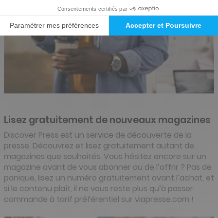
Lisez gratuitement de nouveaux magazines
Discover Press est un service de découverte de la
presse. Découvrez et lisez gratuitement autant de
magazines que souhaités. Vous hésitez encore sur un
magazine avant de vous abonner ou de l’offrir ? Pas de
panique, lisez un numéro gratuitement avant l’achat, et
si le contenu plaît, il ne vous reste plus qu’à passer
commande à tarif préférentiel sur viapresse.com !