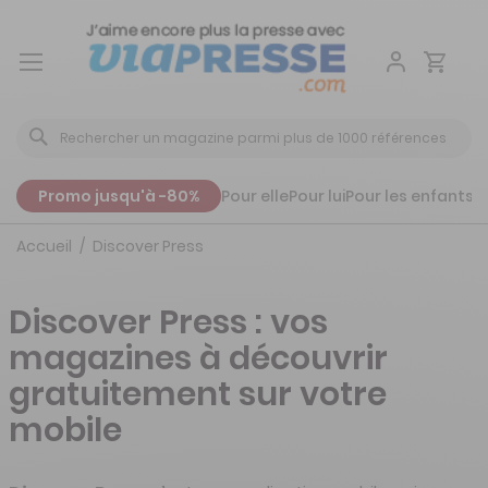
Aller
au
contenu
Promo jusqu'à -80%
Pour elle
Pour lui
Pour les enfants
P
Accueil
Discover Press
Discover Press : vos
magazines à découvrir
gratuitement sur votre
mobile