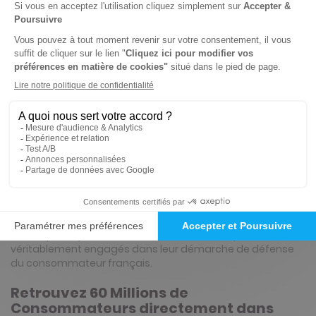
Présentation du magazine 60 Millions de
consommateurs
60 Millions de Consommateurs vous
offre chaque mois la meilleure
information sur la consommation
Comparatifs, articles de fond, avis d'experts,
s'abonner à
60 Millions de consommateurs
mensuel de la
consommation éclairée vous propose tous les éléments
dont vous avez besoin chaque jour pour mieux
consommer et trouver les meilleurs produits, au prix le plus
juste. Les rubriques sont rédigées par des journalistes et
chroniqueurs jouissant d'un haut niveau d'expertise et
véritablement engagés dans leur démarche de défense
du consommateur français.
Retrouvez 60 Millions de
Consommateurs directement dans