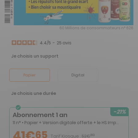
60 Millions de consommateurs n° 626
4.4
/
5
-
25
avis
Je choisis un support
Papier
Digital
Je choisis une durée
-21%
Abonnement 1 an
11 n° • Papier + Version digitale offerte + le HS Impôts numérique + l’accès privilégié au site 60millions-mag.com (Archives et articles réservés) + l’adhésion à la TRIBU 60
41€
65
80
Tarif Kiosque :
52€