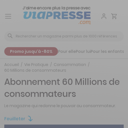
Aller
au
contenu
Promo jusqu'à -80%
Pour elle
Pour lui
Pour les enfants
P
Accueil
Vie Pratique
Consommation
60 Millions de consommateurs
Abonnement 60 Millions de
consommateurs
Le magazine qui redonne le pouvoir au consommateur.
Feuilleter