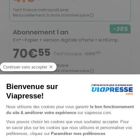
Tarif France métropolitaine
Renouvellement à date d’anniversaire
-35%
Abonnement 1 an
11 n° • Papier + Version digitale offerte + le HS Impôts numérique + 7 hors-séries + l’accès privilégié au site 60millions-mag.com (Archives et articles réservés) + l’adhésion à la TRIBU 60
70€
55
00
Tarif Kiosque :
108€
Tarif France métropolitaine
Renouvellement à date d’anniversaire
-50%
Abonnement Durée libre
Papier + Version digitale offerte
2€
30
60
Tarif Kiosque :
4€
Prix par n° pendant 6 mois, puis 3,80 € par n°
Tarif France métropolitaine