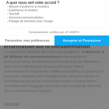
Présentation du magazine 60 Millions de
consommateurs
60 Millions de Consommateurs vous
offre chaque mois la meilleure
information sur la consommation
Comparatifs, articles de fond, avis d'experts,
s'abonner à
60 Millions de consommateurs
mensuel de la
consommation éclairée vous propose tous les éléments
dont vous avez besoin chaque jour pour mieux
consommer et trouver les meilleurs produits, au prix le plus
juste. Les rubriques sont rédigées par des journalistes et
chroniqueurs jouissant d'un haut niveau d'expertise et
véritablement engagés dans leur démarche de défense
du consommateur français.
Voir plus