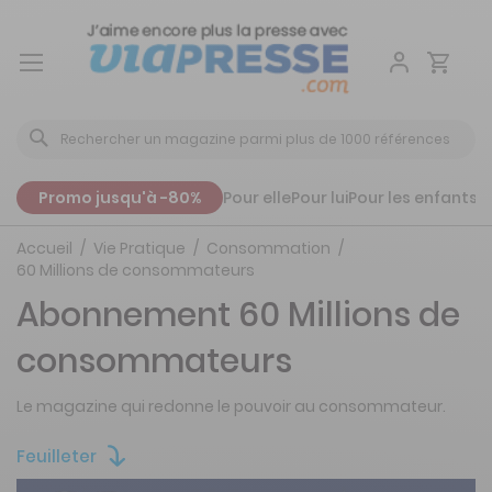
Aller
au
contenu
Promo jusqu'à -80%
Pour elle
Pour lui
Pour les enfants
P
Accueil
Vie Pratique
Consommation
60 Millions de consommateurs
Abonnement 60 Millions de
consommateurs
Le magazine qui redonne le pouvoir au consommateur.
Feuilleter