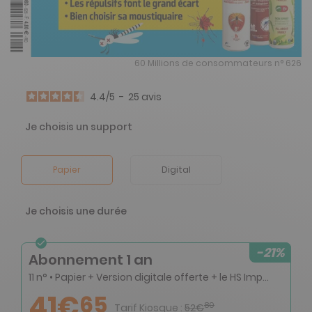
60 Millions de consommateurs n° 626
4.4
/
5
-
25
avis
Je choisis un support
Papier
Digital
Je choisis une durée
-21%
Abonnement 1 an
11 n° • Papier + Version digitale offerte + le HS Impôts numérique + l’accès privilégié au site 60millions-mag.com (Archives et articles réservés) + l’adhésion à la TRIBU 60
41€
65
80
Tarif Kiosque :
52€