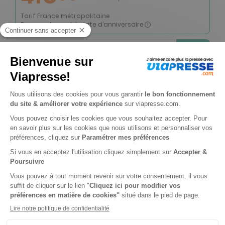
Tarif France métropolitaine
Renouvellement à date d’anniversaire
-35%
Abonnement 1 an
11 n° • Papier + Version digitale offerte + le HS Impôts numérique + 7 hors-séries + l’accès privilégié au site 60millions-mag.com (Archives et articles réservés) + l’adhésion à la TRIBU 60
70€
55
00
Tarif Kiosque :
108€
Tarif France métropolitaine
Renouvellement à date d’anniversaire
-50%
Abonnement Durée libre
Papier + Version digitale offerte
2€
30
60
Tarif Kiosque :
4€
Prix par n° pendant 6 mois, puis 3,80 € par n°
Tarif France métropolitaine