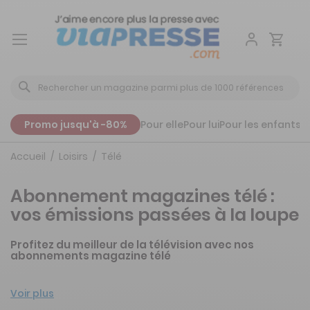
Aller
au
contenu
Promo jusqu'à -80%
Pour elle
Pour lui
Pour les enfants
P
Accueil
Loisirs
Télé
Abonnement magazines télé :
vos émissions passées à la loupe
Profitez du meilleur de la télévision avec nos
abonnements magazine télé
Voir plus