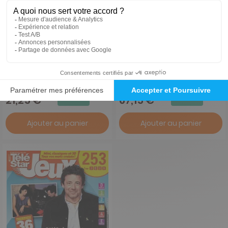
Télé 7 Jours Jeux
Télé Magazine
1 an
1 an
30,40 €
103,48 €
-30%
-35%
21,25 €
67,15 €
Ajouter au panier
Ajouter au panier