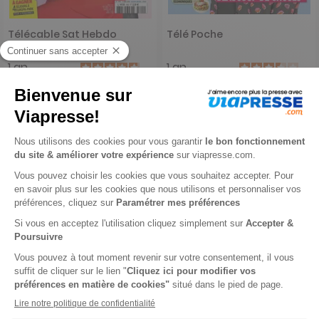
Télécable Sat Hebdo
Télé Poche
1 an
1 an
119,60 €
117,20 €
-34%
-33%
78,97 €
79,00 €
Ajouter au panier
Ajouter au panier