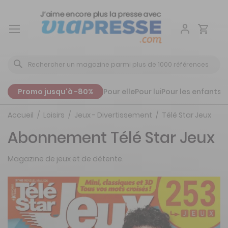
Aller
au
contenu
Promo jusqu'à -80%
Pour elle
Pour lui
Pour les enfants
P
Accueil
Loisirs
Jeux - Divertissement
Télé Star Jeux
Abonnement Télé Star Jeux
Magazine de jeux et de détente.