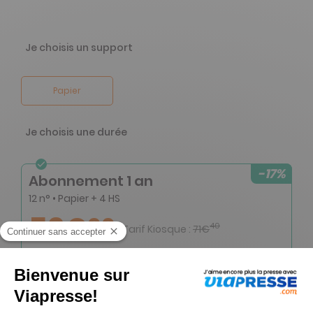
Je choisis un support
Papier
Je choisis une durée
-17%
Abonnement 1 an
12 n° • Papier + 4 HS
59€
00
40
Tarif Kiosque :
71€
Tarif France métropolitaine
Renouvellement à date d’anniversaire
-50%
Abonnement Durée libre