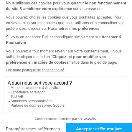
Papier
1€
85
70
Tarif Kiosque :
3€
Prix par n° pendant 6 mois, puis 3,60 € par n°
Tarif France métropolitaine
-50%
Abonnement Durée libre
Papier + 6 HS par an à 4,30 euros
1€
85
70
Tarif Kiosque :
3€
Prix par n° pendant 6 mois, puis 3,60 € par n°
Tarif France métropolitaine
-12%
Abonnement 1 an
12 n° • Papier
39€
00
40
Tarif Kiosque :
44€