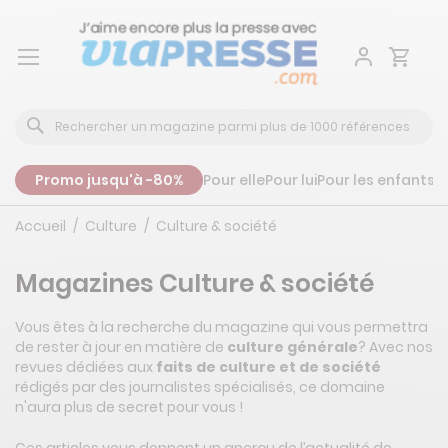
Aller
au
contenu
Promo jusqu'à -80%
Pour elle
Pour lui
Pour les enfants
P
Accueil
Culture
Culture & société
Magazines Culture & société
Vous êtes à la recherche du magazine qui vous permettra
de rester à jour en matière de
culture générale
? Avec nos
revues dédiées aux
faits de culture et de société
rédigés par des journalistes spécialisés, ce domaine
n'aura plus de secret pour vous !
Ces articles vous donnent un aperçu de l’actualité de