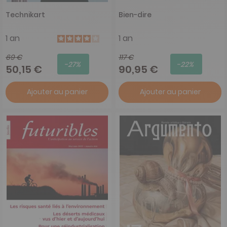
Technikart
Bien-dire
1 an
1 an
69 €
117 €
-27%
-22%
50,15 €
90,95 €
Ajouter au panier
Ajouter au panier