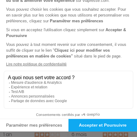
-6%
-15%
79,00 €
37,40 €
Ajouter au panier
Ajouter au panier
La Revue des 2 Mondes
La Croix Hebdo
1 an
6 mois