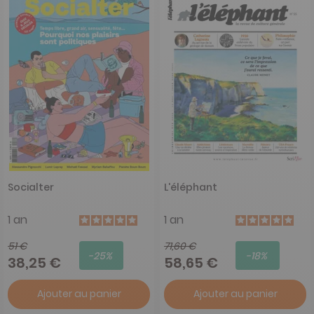
Socialter
L'éléphant
1 an
1 an
51 €
71,60 €
-25%
-18%
38,25 €
58,65 €
Ajouter au panier
Ajouter au panier