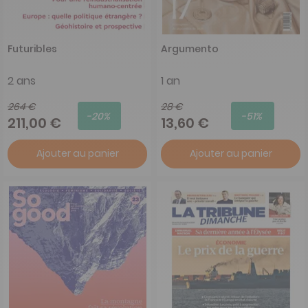
Futuribles
Argumento
2 ans
1 an
264 €
28 €
-20%
-51%
211,00 €
13,60 €
Ajouter au panier
Ajouter au panier