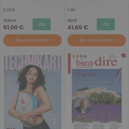
2 ans
1 an
71,20 €
50 €
-28%
-17%
51,00 €
41,65 €
Ajouter au panier
Ajouter au panier