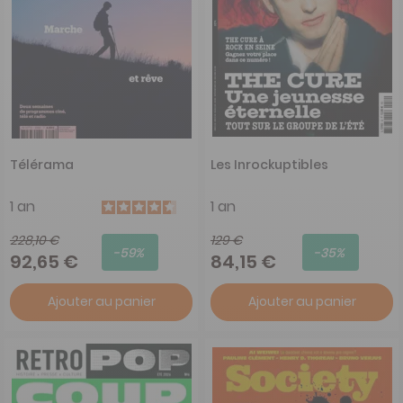
Télérama
Les Inrockuptibles
1 an
1 an
228,10 €
129 €
-59%
-35%
92,65 €
84,15 €
Ajouter au panier
Ajouter au panier