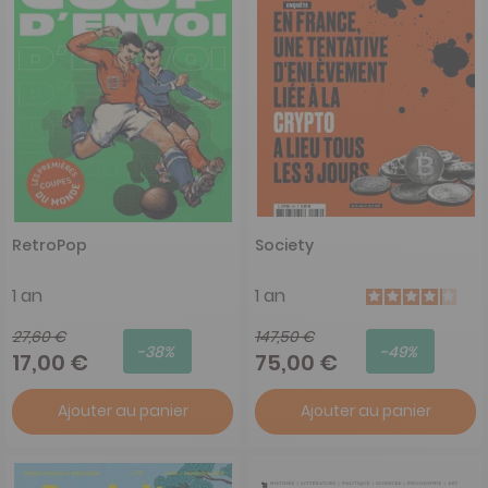
RetroPop
Society
1 an
1 an
27,60 €
147,50 €
-38%
-49%
17,00 €
75,00 €
Ajouter au panier
Ajouter au panier