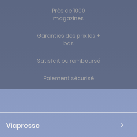
Près de 1000
magazines
Garanties des prix les +
bas
Satisfait ou remboursé
Paiement sécurisé
Viapresse