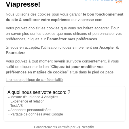
Renouvellement à date d’anniversaire
-50%
Abonnement Durée libre
Papier + Version digitale offerte
2€
25
50
Tarif Kiosque :
4€
Prix par n° pendant 6 mois, puis 4,10 € par n°
Tarif France métropolitaine
NOUVEAU à tester absolument - Service
mobilité
Ecoutez tous les articles de votre magazine
partout et à tout moment de la journée en
voiture (Disponible via CarPlay & Androïd Auto)