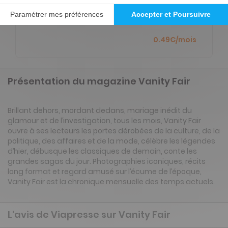
ou à pied avec l'application Press Connect (iOS,
Android).
0.49€/mois
Présentation du magazine Vanity Fair
Brillant dehors, mordant dedans, mariage inédit du
glamour et de l’investigation, tous les mois, Vanity Fair
ouvre à ses lecteurs les portes dérobées de la culture, de la
politique, des affaires et de la mode, célèbre les légendes
d’hier, débusque les classiques de demain, conte les
grandes sagas du jour. Photographies iconiques, récits
long format et regard amusé sur l’écume de l’époque,
Vanity Fair est la chronique mensuelle des temps actuels.
L'avis de Viapresse sur Vanity Fair