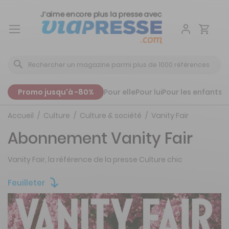
Aller
au
contenu
Promo jusqu'à -80%
Pour elle
Pour lui
Pour les enfants
P
Accueil
Culture
Culture & société
Vanity Fair
Abonnement Vanity Fair
Vanity Fair, la référence de la presse Culture chic
Feuilleter