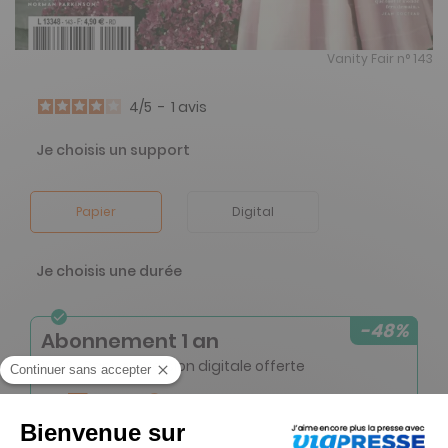
Vanity Fair n° 143
4
/
5
-
1
avis
Je choisis un support
Papier
Digital
Je choisis une durée
-48%
Abonnement 1 an
10 n° • Papier + Version digitale offerte
25€
46
00
Tarif Kiosque :
49€
Tarif France métropolitaine