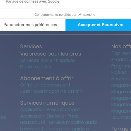
ties des prix les + bas
Satisfait o
Services
Nos off
Top ven
Viapresse pour les pros
E-carte
Services aux entreprises
Program
Devis express
Fidèles
Abonnement à offrir
Nouveau
Offrir un abonnement
Magazin
Quiz : quel magazine offrir ?
Magazin
Magazin
Services numériques
Magazine
Application Press Connect
Magazine
Application Discover Press
 de
Journaux
Nouveauté : service mobilité audio
Formule
b.connect: connexion rapide et