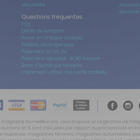
sécurisée
Abonnem
Abonnem
Questions fréquentes
Faq
Délais de livraison
Payer en chèque cadeau
Fidélité récompensée
Paiement en 2x, 3x
Paiement sécurisé : le 3D Secure
Bons d'achat partenaires
Comment utiliser ma carte cadeau
t magazine au meilleur prix, vous propose un large choix de ma
réductions en % sont calculées par rapport au prix constaté en
ite Viapresse : magazines féminins, magazines automobiles, jo