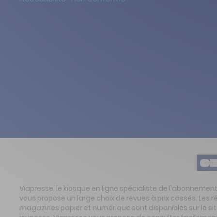
Viapresse, le kiosque en ligne spécialiste de l'abonnemen
vous propose un large choix de revues à prix cassés. Les 
magazines papier et numérique sont disponibles sur le s