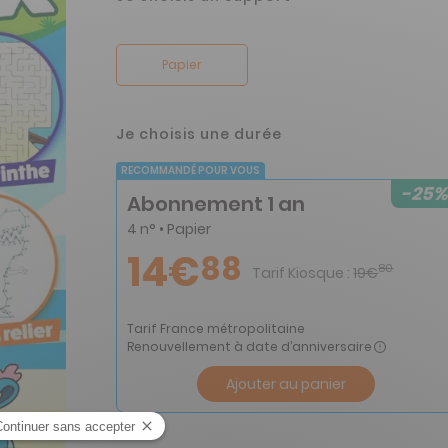
Papier
Je choisis une durée
RECOMMANDÉ POUR VOUS
-25%
Abonnement 1 an
4 n° • Papier
14€
88
80
Tarif Kiosque :
19€
Tarif France métropolitaine
Renouvellement à date d’anniversaire
Ajouter au panier