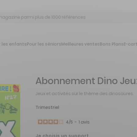
 les enfants
Pour les séniors
Meilleures ventes
Bons Plans
E-car
Abonnement Dino Jeu
Jeux et activités sur le thème des dinosaures.
Trimestriel
4
/
5
-
1
avis
Je choisis un support