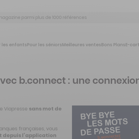
 les enfants
Pour les séniors
Meilleures ventes
Bons Plans
E-car
avec b.connect : une connexio
e Viapresse
sans mot de
banques françaises, vous
 depuis l’application