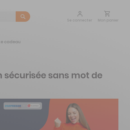
Aller
Mon panier
Se connecter
au
contenu
te cadeau
n sécurisée sans mot de