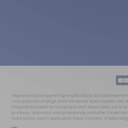
Viapresse, le kiosque en ligne spécialiste de l'abonnemen
vous propose un large choix de revues à prix cassés. Les 
magazines papier et numérique sont disponibles sur le s
jeunesse. Viapresse vous propose de consulter facilement 
votre achat avec l'application Press Connect, à télécharg