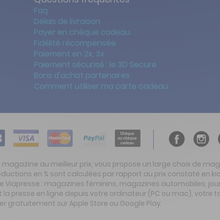
Faq
Délais de livraison
Payer en chèque cadeau
Fidélité récompensée
Paiement en 2x, 3x
Paiement sécurisé : le 3D Secure
Bons d'achat partenaires
Comment utiliser ma carte cadeau
t magazine au meilleur prix, vous propose un large choix de ma
réductions en % sont calculées par rapport au prix constaté en
ite Viapresse : magazines féminins, magazines automobiles, jo
la presse en ligne depuis votre ordinateur (PC ou mac), votre t
er gratuitement sur Apple Store ou Google Play.