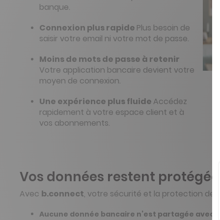
banque.
Connexion plus rapide
Plus besoin de
saisir votre email ni votre mot de passe.
Moins de mots de passe à retenir
Votre application bancaire devient votre
moyen de connexion.
Une expérience plus fluide
Accédez
rapidement à votre espace client et à
vos abonnements.
Vos données restent protégée
Avec
b.connect
, votre sécurité et la protection de
Aucune donnée bancaire n’est partagée avec 