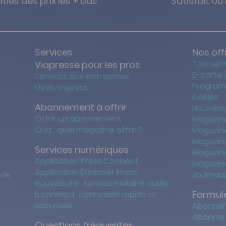
ties des prix les + bas
Satisfait o
Services
Nos off
Top ven
Viapresse pour les pros
E-carte
Services aux entreprises
Program
Devis express
Fidèles
Abonnement à offrir
Nouveau
Offrir un abonnement
Magazin
Quiz : quel magazine offrir ?
Magazin
Magazin
Services numériques
Magazine
Application Press Connect
Magazine
Application Discover Press
 de
Journaux
Nouveauté : service mobilité audio
Formule
b.connect: connexion rapide et
sécurisée
Abonnem
Abonnem
Questions fréquentes