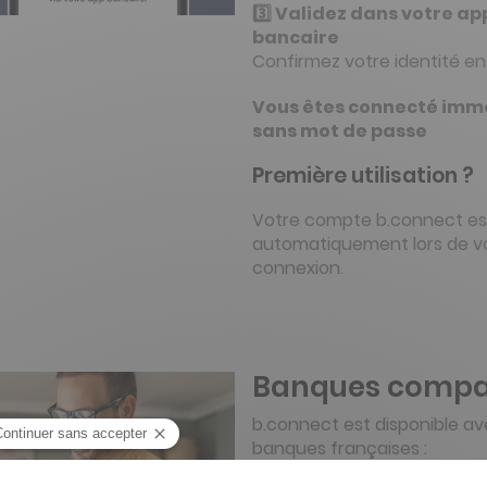
3️⃣ Validez dans votre ap
bancaire
Confirmez votre identité en
Vous êtes connecté imm
sans mot de passe
Première utilisation ?
Votre compte b.connect es
automatiquement lors de v
connexion.
Banques compa
b.connect est disponible ave
banques françaises :