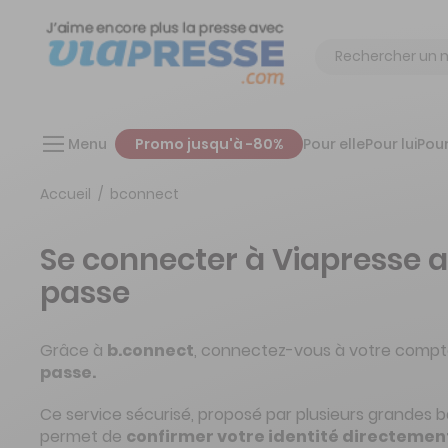
Chercher
Menu
Promo jusqu'à -80%
Pour elle
Pour lui
Pour
Accueil
bconnect
Se connecter à Viapresse 
passe
Grâce à
b.connect
, connectez-vous à votre compt
passe.
Ce service sécurisé, proposé par plusieurs grandes 
permet de
confirmer votre identité directement