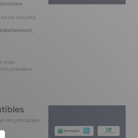
plication
 toute sécurité.
édiatement,
t créé
otre première
tibles
c les principales