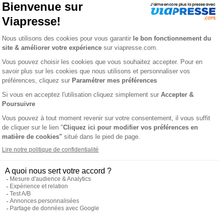
BNP Paribas
Groupe BPCE
(Banque 
d’Épargne)
Groupe Crédit Agric
Agricole, LCL)
Groupe Crédit Mutue
Réseau Société Gén
s
 vos données sont garanties :
Viapresse