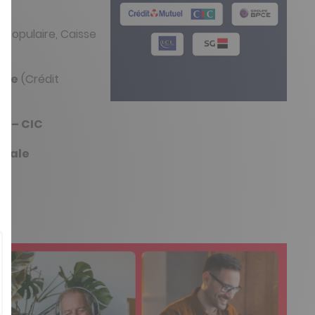
Populaire, Caisse
ole
(Crédit
l – CIC
érale