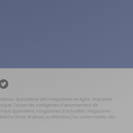
gazines. Spécialiste des magazines en ligne, Viapresse
 kiosque. Toutes les catégories d'abonnement de
urnaux quotidiens, magazines d'actualité, magazines
ablette (iPad, Android, ou Windows) ou votre mobile, dès