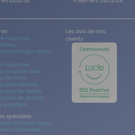
u remboursé
Paiement sécurisé
res
Les avis de nos
te magazines
clients
 cadeau
me Avantages Clients
x magazines
es coups de cœur
es féminins
es pour hommes
s pour les seniors
s pour les enfants
 quotidiens
s spéciales
ent au format digital
ent à durée libre