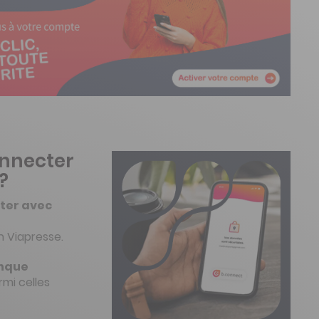
nnecter
?
cter avec
n Viapresse.
anque
mi celles