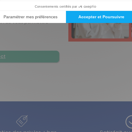
ité
tre application bancaire
fin de vous permettre
ect