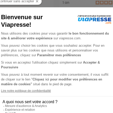
1 an
83,20 €
-23%
-30%
00 €
58,65 €
jouter au panier
Ajouter au panier