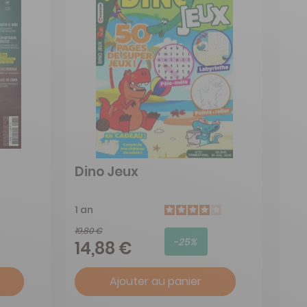
Dino Jeux
1 an
19,80 €
-25%
14,88 €
Ajouter au panier