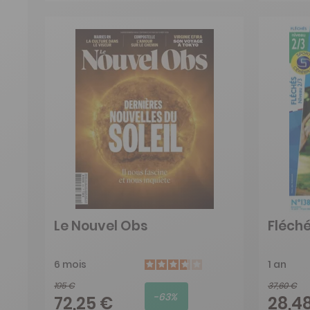
Le Nouvel Obs
Fléché
6 mois
1 an
195 €
37,60 €
-63%
72,25 €
28,4