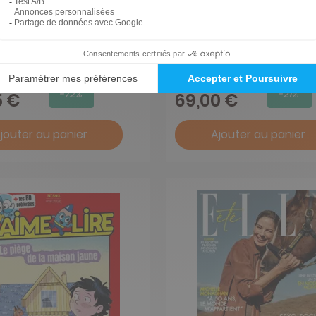
enges
Science et Vie Junior
1 an
87,60 €
-72%
-21%
5 €
69,00 €
jouter au panier
Ajouter au panier