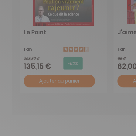
Le Point
J'aime
1 an
1 an
358,80 €
66 €
-62%
135,15 €
62,0
Ajouter au panier
A