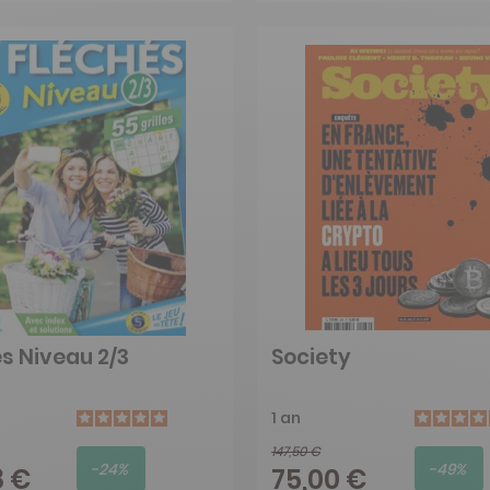
s Niveau 2/3
Society
1 an
147,50 €
-24%
-49%
8 €
75,00 €