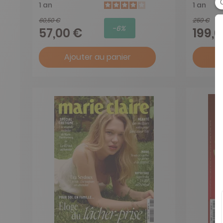
1 an
1 an
60,50 €
259 €
-6%
57,00 €
199,
Ajouter au panier
A