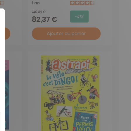
1 an
140,40 €
-41%
82,37 €
Ajouter au panier