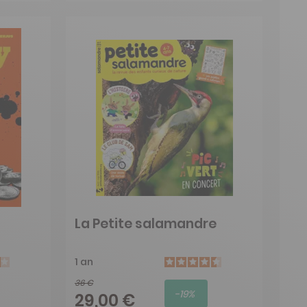
La Petite salamandre
1 an
36 €
-19%
29,00 €