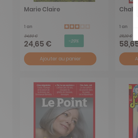
Marie Claire
Chall
1 an
1 an
34,80 €
211,20 €
-29%
24,65 €
58,6
Ajouter au panier
A