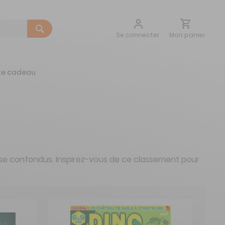
Aller
Mon panier
Se connecter
au
contenu
te cadeau
sse confondus. Inspirez-vous de ce classement pour