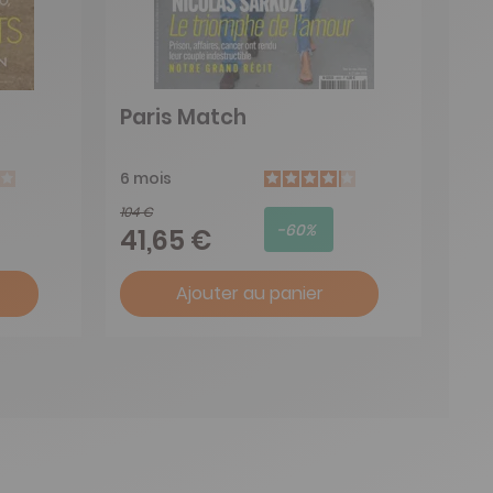
Paris Match
6 mois
104 €
-60%
41,65 €
Ajouter au panier
e