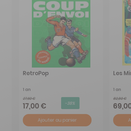
RetroPop
Les Mi
1 an
1 an
27,60 €
82,80 €
-38%
17,00 €
69,0
Ajouter au panier
A