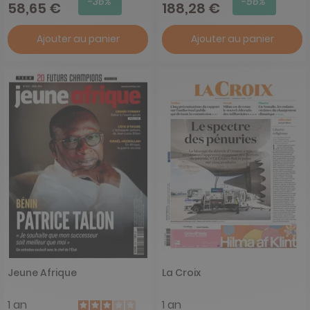
-36%
-56%
58,65 €
188,28 €
Ajouter au panier
Ajouter au panier
Jeune Afrique
La Croix
1 an
1 an