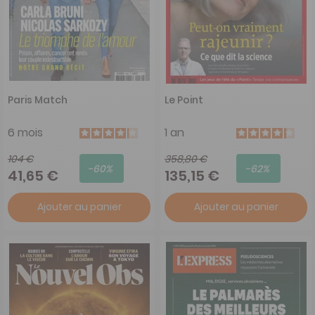
Paris Match
Le Point
6 mois
1 an
104 €
358,80 €
-60%
-62%
41,65 €
135,15 €
Ajouter au panier
Ajouter au panier