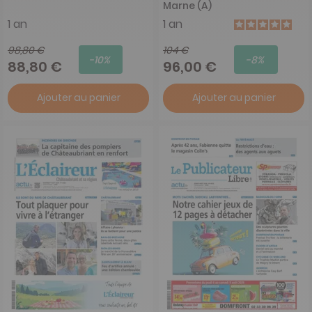
Marne (A)
1 an
1 an
98,80 €
104 €
-10%
-8%
88,80 €
96,00 €
Ajouter au panier
Ajouter au panier