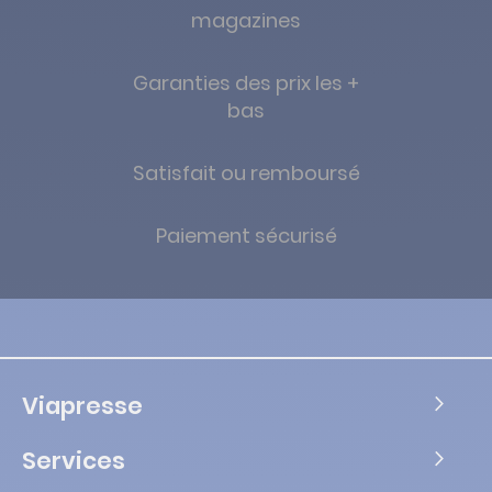
magazines
Garanties des prix les +
bas
Satisfait ou remboursé
Paiement sécurisé
Viapresse
Services