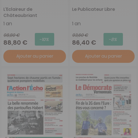
L'Eclaireur de
Le Publicateur Libre
Châteaubriant
1 an
1 an
98,80 €
93,60 €
-10%
-8%
88,80 €
86,40 €
Ajouter au panier
Ajouter au panier