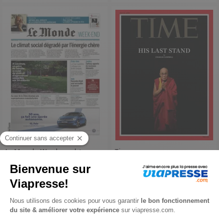
Le Monde Week-end +
Time
1 an
1 an
672,40 €
130,90 €
-58%
-48%
280,49 €
67,96 €