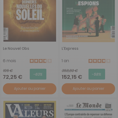
Le Nouvel Obs
L'Express
6 mois
1 an
195 €
358,80 €
-63%
-58%
72,25 €
152,15 €
Ajouter au panier
Ajouter au panier