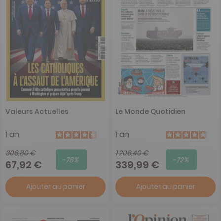
Valeurs Actuelles
Le Monde Quotidien
1 an
1 an
306,80 €
1 206,40 €
-78%
-72%
67,92 €
339,99 €
Ajouter au panier
Ajouter au panier