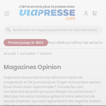
Aller
au
contenu
Promo jusqu'à -80%
Pour elle
Pour lui
Pour les enfants
P
Accueil
Actualité
Opinion
Magazines Opinion
Viapresse vous propose une sélection variée de
magazines et de journaux pour forger votre propre opinion.
Envie d’une vision approfondie ? Creuser les avis,
comprendre les parti-pris pour étayer vos convictions ?
Allez plus loin dans l’analyse grâce à notre sélection de
revues d’opinion, qui vous apporteront des regards croisés.
Débats sur la politique nationale, internationale,