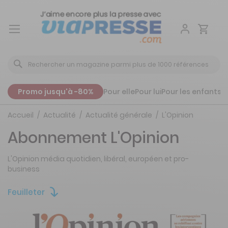
Aller
au
contenu
Promo jusqu'à -80%
Pour elle
Pour lui
Pour les enfants
P
Accueil
Actualité
Actualité générale
L'Opinion
Abonnement L'Opinion
L'Opinion média quotidien, libéral, européen et pro-
business
Feuilleter