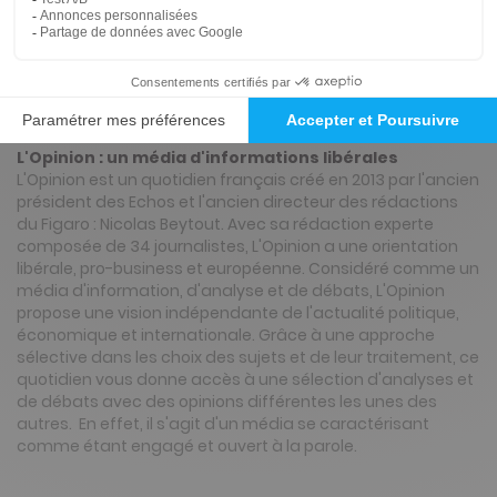
Renouvellement à date d’anniversaire
Présentation du magazine L'Opinion
L'Opinion : un média d'informations libérales
L'Opinion est un quotidien français créé en 2013 par l'ancien
président des Echos et l'ancien directeur des rédactions
du Figaro : Nicolas Beytout. Avec sa rédaction experte
composée de 34 journalistes, L'Opinion a une orientation
libérale, pro-business et européenne. Considéré comme un
média d'information, d'analyse et de débats, L'Opinion
propose une vision indépendante de l'actualité politique,
économique et internationale. Grâce à une approche
sélective dans les choix des sujets et de leur traitement, ce
quotidien vous donne accès à une sélection d'analyses et
de débats avec des opinions différentes les unes des
autres. En effet, il s'agit d'un média se caractérisant
comme étant engagé et ouvert à la parole.