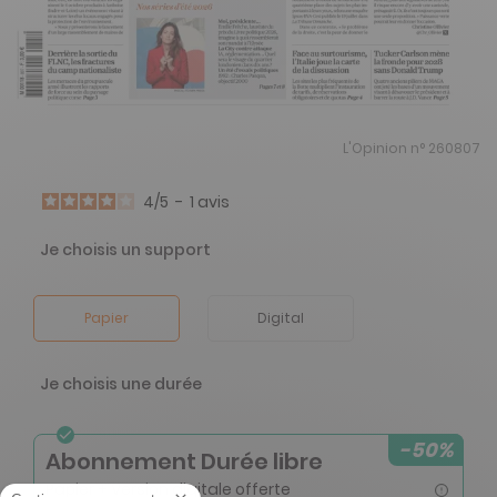
L'Opinion n° 260807
4
/
5
-
1
avis
Je choisis un support
Papier
Digital
Je choisis une durée
-50%
Abonnement Durée libre
Papier + Version digitale offerte