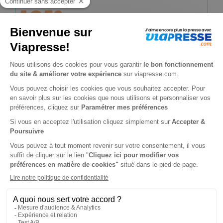
1€
50
00
Tarif Kiosque :
3€
Prix par n° pendant 6 mois, puis 1,70 € par n°
Tarif France métropolitaine
-65%
Abonnement 6 mois
126 n° • Papier + Version digitale offerte + accès au digital l'Opinion
130€
90
00
Tarif Kiosque :
378€
Tarif France métropolitaine
Renouvellement à date d’anniversaire
-64%
Abonnement 1 an
252 n° • Papier + Version digitale offerte + accès au digital l'Opinion
271€
15
00
Tarif Kiosque :
756€
Tarif France métropolitaine