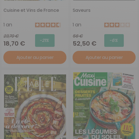
Cuisine et Vins de France
Saveurs
1 an
1 an
23,70 €
56 €
-21%
-6%
18,70 €
52,50 €
Ajouter au panier
Ajouter au panier