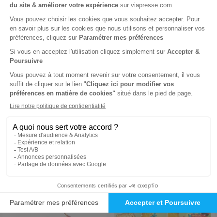
Terre de Vins
Marmiton Magazine
1 an
1 an
72 €
-15%
61,20 €
25,00 €
Ajouter au panier
Ajouter au panier