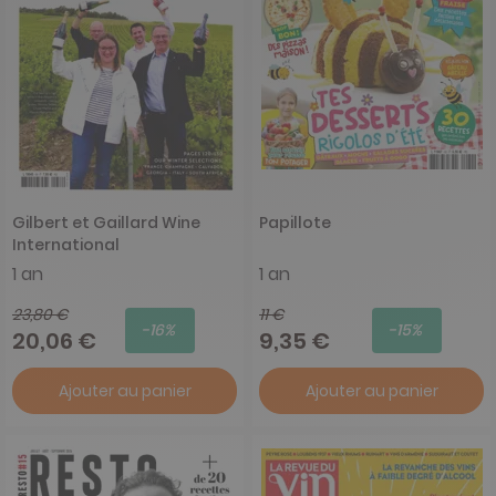
Gilbert et Gaillard Wine
Papillote
International
1 an
1 an
23,80 €
11 €
-16%
-15%
20,06 €
9,35 €
Ajouter au panier
Ajouter au panier