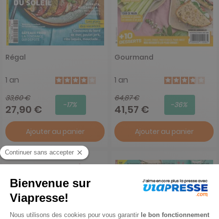
Régal
Gourmand
1 an
1 an
33,60 €
64,87 €
-17%
-36%
27,90 €
41,57 €
Ajouter au panier
Ajouter au panier