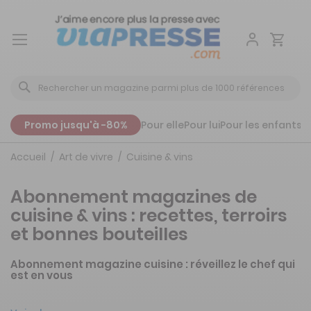
Aller
au
contenu
Promo jusqu'à -80%
Pour elle
Pour lui
Pour les enfants
P
Accueil
Art de vivre
Cuisine & vins
Abonnement magazines de
cuisine & vins : recettes, terroirs
et bonnes bouteilles
Abonnement magazine cuisine : réveillez le chef qui
est en vous