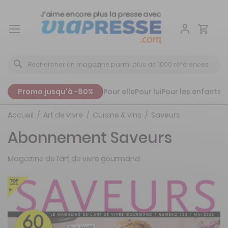
Aller
au
contenu
Promo jusqu'à -80%
Pour elle
Pour lui
Pour les enfants
P
Accueil
Art de vivre
Cuisine & vins
Saveurs
Abonnement Saveurs
Magazine de l’art de vivre gourmand