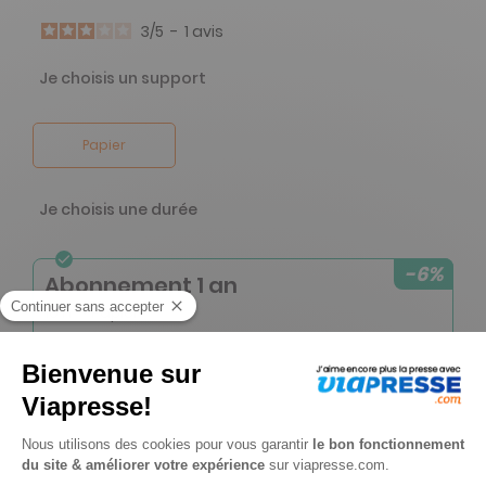
3
/
5
-
1
avis
Je choisis un support
Papier
Je choisis une durée
-6%
Abonnement 1 an
10 n° • Papier
52€
50
00
Tarif Kiosque :
56€
Tarif France métropolitaine
Renouvellement à date d’anniversaire
-10%
Abonnement Durée libre