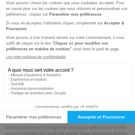
Papier
4€
99
54
Tarif Kiosque :
5€
Prix par n°
Tarif France métropolitaine
ℹ️
Note :
les codes promotionnels ne sont pas
valables sur ce titre.
Présentation du magazine Saveurs
Saveurs
, le magazine de cuisine gourmande
Saveurs
est un magazine de cuisine français, qui propose
de découvrir chaque mois des recettes gourmandes et
variées, adaptées à tous les goûts. Sa mission est de vous
aider à cuisiner et à déguster des plats délicieux et variés
tout en mettant en avant le savoir-faire des chefs étoilés