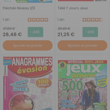
Fléchés Niveau 2/3
Télé 7 Jours Jeux
1 an
1 an
37,60 €
30,40 €
-24%
-30%
28,48 €
21,25 €
Ajouter au panier
Ajouter au panier