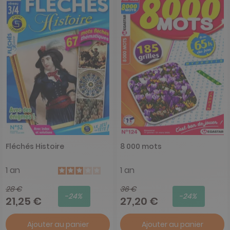
Fléchés Histoire
8 000 mots
1 an
1 an
28 €
36 €
-24%
-24%
21,25 €
27,20 €
Ajouter au panier
Ajouter au panier