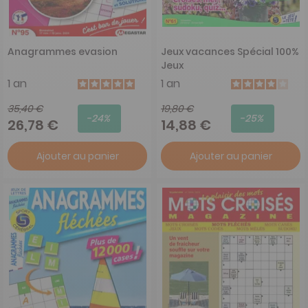
Anagrammes evasion
Jeux vacances Spécial 100%
Jeux
1 an
1 an
35,40 €
19,80 €
-24%
-25%
26,78 €
14,88 €
Ajouter au panier
Ajouter au panier