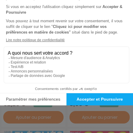
Croisés Super
Jeux passion
1 an
1 an
72,60 €
11,60 €
-28%
-27%
52,28 €
8,50 €
Ajouter au panier
Ajouter au panier