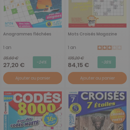
Anagrammes fléchées
Mots Croisés Magazine
1 an
1 an
35,60 €
135,20 €
-24%
-38%
27,20 €
84,15 €
Ajouter au panier
Ajouter au panier