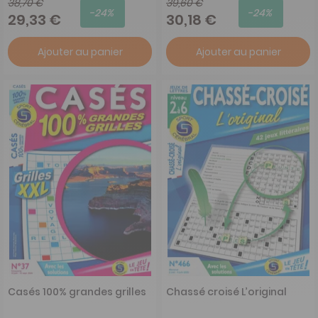
38,70 €
39,60 €
-24%
-24%
29,33 €
30,18 €
Ajouter au panier
Ajouter au panier
Casés 100% grandes grilles
Chassé croisé L’original