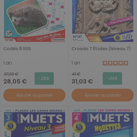
Codés 8 000
Croisés 7 Étoiles (Niveau 7)
1 an
1 an
37,20 €
41 €
-25%
-24%
28,05 €
31,03 €
Ajouter au panier
Ajouter au panier