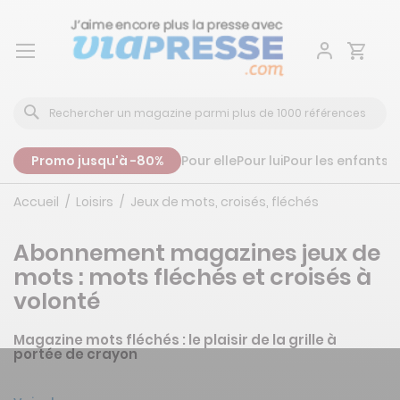
Aller
au
contenu
Promo jusqu'à -80%
Pour elle
Pour lui
Pour les enfants
P
Accueil
Loisirs
Jeux de mots, croisés, fléchés
Abonnement magazines jeux de
mots : mots fléchés et croisés à
volonté
Magazine mots fléchés : le plaisir de la grille à
portée de crayon