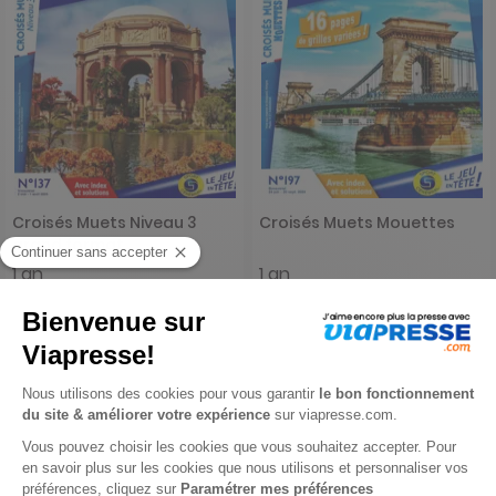
Croisés Muets Niveau 3
Croisés Muets Mouettes
grand format
1 an
1 an
27,40 €
38,20 €
-24%
-24%
20,83 €
28,90 €
Ajouter au panier
Ajouter au panier