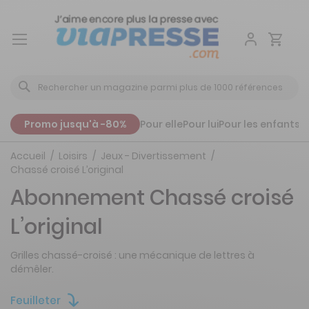
Aller
au
contenu
Promo jusqu'à -80%
Pour elle
Pour lui
Pour les enfants
P
Accueil
Loisirs
Jeux - Divertissement
Chassé croisé L’original
Abonnement Chassé croisé
L’original
Grilles chassé-croisé : une mécanique de lettres à
démêler.
Feuilleter