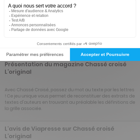
12 n° • Papier
51€
85
30
Tarif Kiosque :
72€
Tarif France métropolitaine
Renouvellement à date d’anniversaire
Présentation du magazine Chassé croisé
L’original
Avec Chassé Croisé, passez du mot au texte par les lettres
! Ce jeu unique vous permet de reconstituer des extraits de
textes d'auteurs en trouvant au préalable les définitions de
la grille associée.
L'avis de Viapresse sur Chassé croisé
L’original