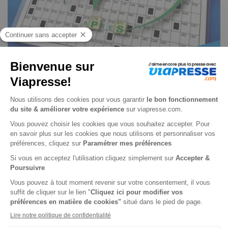
Chassé croisé L’original n° 481
Je choisis un support
Papier
Je choisis une durée
-28%
Abonnement 1 an