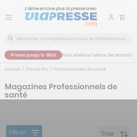
Aller
au
contenu
Promo jusqu'à -80%
Pour elle
Pour lui
Pour les enfants
P
Accueil
Presse Pro
Professionnels de santé
Magazines Professionnels de
santé
Filtrer
Trier