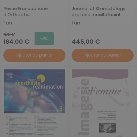
Revue Francophone
Journal of Stomatology
d'Orthoptie
oral and maxillofacial
surgery
1 an
1 an
180 €
-9%
164,00 €
445,00 €
Ajouter au panier
Ajouter au panier