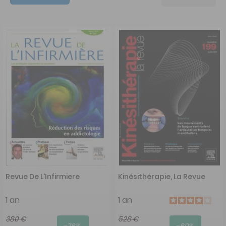
Revue De L'Infirmiere
Kinésithérapie, La Revue
1 an
1 an
380 €
528 €
-76%
-69%