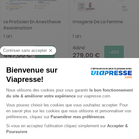
Le Praticien En Anesthesie
Imagerie De La Femme
Reanimation
1 an
1 an
492 €
532 €
-9%
-48%
447,00 €
279,00 €
Ajouter au panier
Ajouter au panier