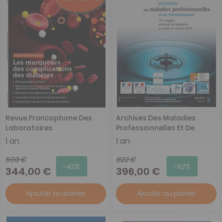
Revue Francophone Des
Archives Des Maladies
Laboratoires
Professionnelles Et De
L'Environnement
1 an
1 an
590 €
822 €
-42%
-52%
344,00 €
396,00 €
Ajouter au panier
Ajouter au panier