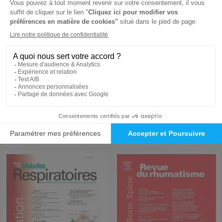
La Revue Sage-Femme
Revue Du Podologue
1 an
1 an
282 €
192 €
-52%
-45%
136,00 €
105,00 €
Ajouter au panier
Ajouter au panier