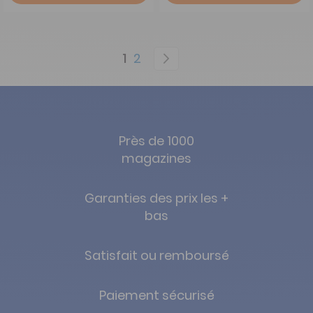
Page
You're currently reading page
Page
Page
Suivant
1
2
Près de 1000
magazines
Garanties des prix les +
bas
Satisfait ou remboursé
Paiement sécurisé