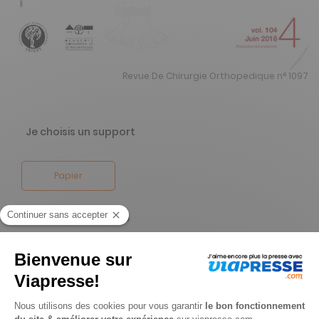
Revue De Chirurgie Orthopedique n° 1097
Je choisis un support
Papier
Je choisis une durée
-53%
Abonnement 1 an
8 n° • Papier Offre réservée aux particuliers
356€
00
00
Tarif Kiosque :
752€