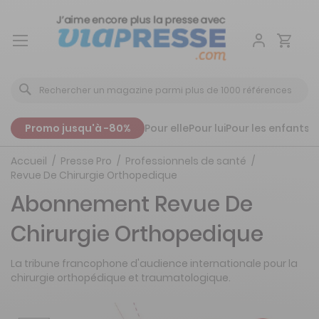
Aller
au
contenu
Promo jusqu'à -80%
Pour elle
Pour lui
Pour les enfants
P
Accueil
Presse Pro
Professionnels de santé
Revue De Chirurgie Orthopedique
Abonnement Revue De
Chirurgie Orthopedique
La tribune francophone d'audience internationale pour la
chirurgie orthopédique et traumatologique.