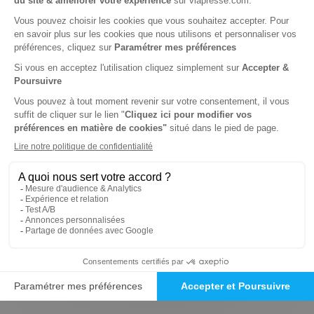
Tarif France métropolitaine
Renouvellement à date d’anniversaire
-9%
Abonnement 1 an
8 n° • Papier Offre réservée aux professionnels
684€
00
00
Tarif Kiosque :
752€
Tarif France métropolitaine
Renouvellement à date d’anniversaire
-78%
Abonnement 1 an
8 n° • Papier Offre réservée aux étudiants
167€
00
00
Tarif Kiosque :
752€
Tarif France métropolitaine
Renouvellement à date d’anniversaire