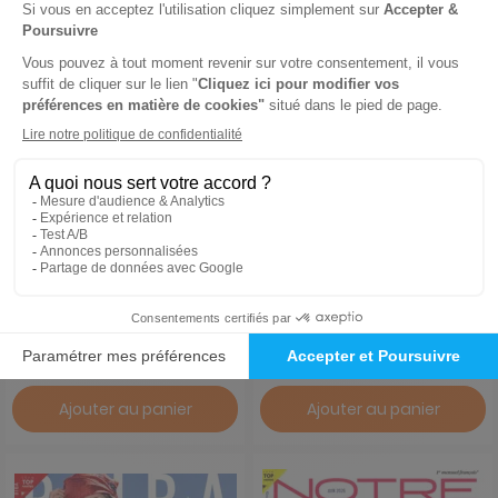
Burda Style
Modes et Travaux
1 an
1 an
134,40 €
-41%
94,90 €
79,90 €
Ajouter au panier
Ajouter au panier