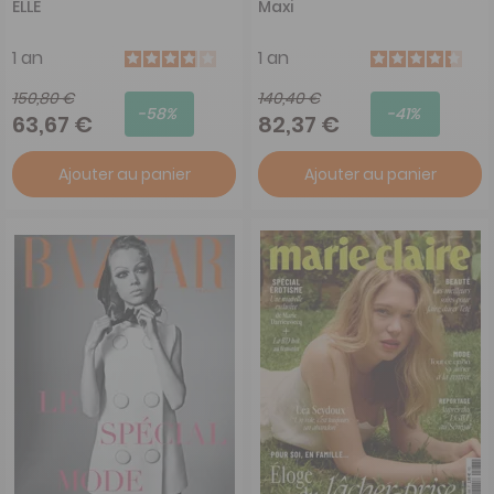
ELLE
Maxi
1 an
1 an
150,80 €
140,40 €
-58%
-41%
63,67 €
82,37 €
Ajouter au panier
Ajouter au panier