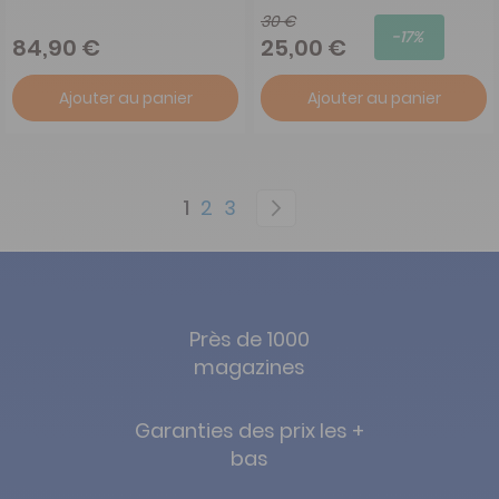
30 €
-17%
84,90 €
25,00 €
Ajouter au panier
Ajouter au panier
Page
You're currently reading page
Page
Page
Page
Suivant
1
2
3
Près de 1000
magazines
Garanties des prix les +
bas