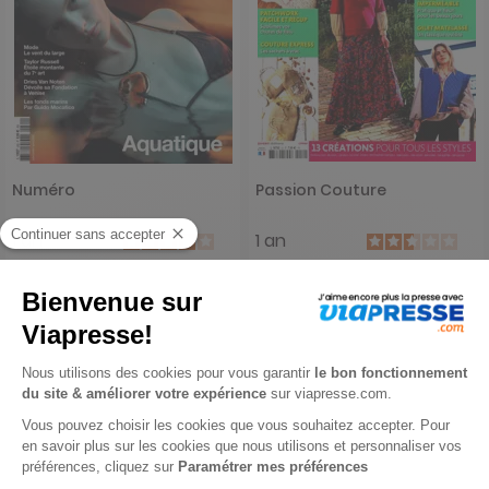
Numéro
Passion Couture
1 an
1 an
89 €
31,80 €
-25%
-20%
67,15 €
25,50 €
Ajouter au panier
Ajouter au panier