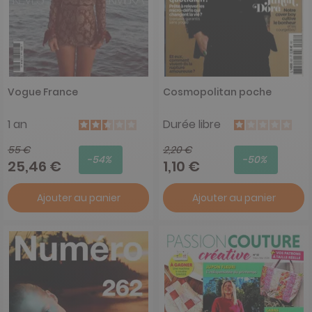
Vogue France
Cosmopolitan poche
1 an
Durée libre
55 €
2,20 €
-54%
-50%
25,46 €
1,10 €
Ajouter au panier
Ajouter au panier