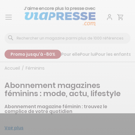
Aller
au
contenu
Promo jusqu'à -80%
Pour elle
Pour lui
Pour les enfants
P
Accueil
Féminins
Abonnement magazines
féminins : mode, actu, lifestyle
Abonnement magazine féminin : trouvez le
complice de votre quotidien
Voir plus