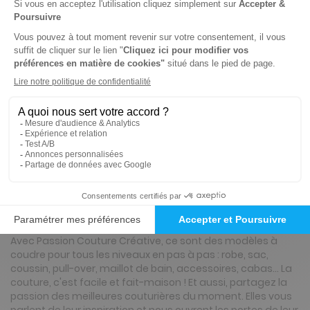
Tarif France métropolitaine
Renouvellement à date d’anniversaire
-50%
Abonnement Durée libre
Papier
3€
98
95
Tarif Kiosque :
7€
Prix par n° pendant 6 mois, puis 7,80 € par n°
Tarif France métropolitaine
Présentation du magazine Passion Couture
Avec Passion Couture Créative, ce sont des modèles à
coudre pour tous les niveaux en pas à pas : robe, sac,
coussin, pull-over, maillot de bain, accessoires, cabas… La
couture, c'est facile et fait-maison ! Et aussi, partagez la
passion des meilleures couturières du moment. Elles vous