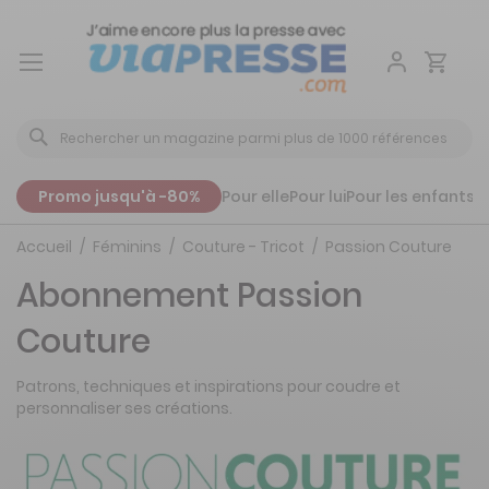
Aller
au
contenu
Promo jusqu'à -80%
Pour elle
Pour lui
Pour les enfants
P
Accueil
Féminins
Couture - Tricot
Passion Couture
Abonnement Passion
Couture
Patrons, techniques et inspirations pour coudre et
personnaliser ses créations.