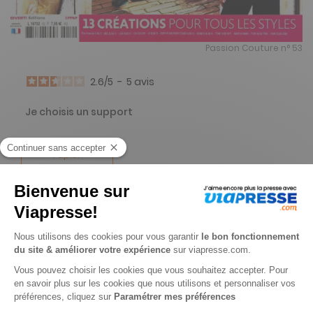
Passion Couture n° 53
2.6
/
5
-
5
avis
Je choisis un support
Papier
Je choisis une durée
-20%
Abonnement 1 an
4 n° • Papier
25€
50
80
Tarif Kiosque :
31€