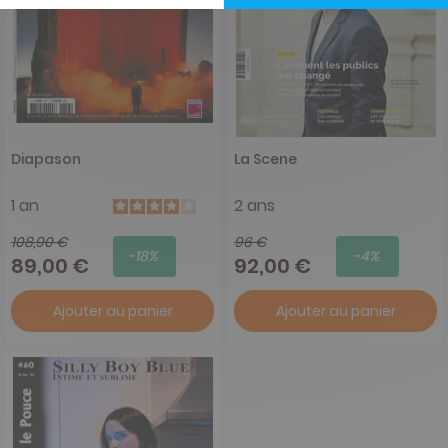
Diapason
La Scene
1 an
2 ans
108,90 €
96 €
-18%
-4%
89,00 €
92,00 €
Ajouter au panier
Ajouter au panier