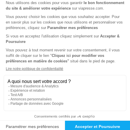
Rolling Stone
KR home studio -
Keyboards Recording
1 an
1 an
84 €
45 €
-6%
-32%
79,00 €
30,60 €
Ajouter au panier
Ajouter au panier