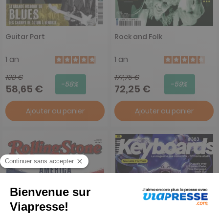
Guitar Part
Rock and Folk
1 an
1 an
138 €
177,75 €
-58%
-59%
58,65 €
72,25 €
Ajouter au panier
Ajouter au panier