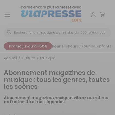
Aller
au
contenu
Promo jusqu'à -80%
Pour elle
Pour lui
Pour les enfants
P
Accueil
Culture
Musique
Abonnement magazines de
musique : tous les genres, toutes
les scènes
Abonnement magazine musique : vibrez au rythme
de l’actualité et des légendes