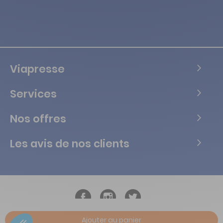
Viapresse
Services
Nos offres
Les avis de nos clients
Ajouter au panier
Copyright © Tous droits réservés Vialife - 2026.