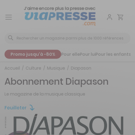
Aller
au
contenu
Promo jusqu'à -80%
Pour elle
Pour lui
Pour les enfants
P
Accueil
Culture
Musique
Diapason
Abonnement Diapason
Le magazine de la musique classique
Feuilleter