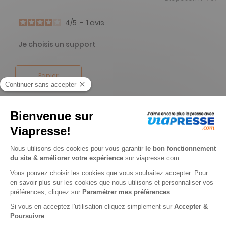
4
/
5
-
1
avis
Je choisis un support
Papier
Je choisis une durée
-18%
Abonnement 1 an
11 n° • Papier + Version digitale offerte + 11 CD d'Or
89€
00
90
Tarif Kiosque :
108€
Tarif France métropolitaine
Renouvellement à date d’anniversaire
-50%