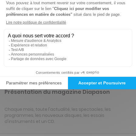
Abonnement Durée libre
Papier + Version digitale offerte
4€
95
90
Tarif Kiosque :
9€
Prix par n° pendant 6 mois, puis 9,50 € par n°
Tarif France métropolitaine
ℹ️
Note :
les codes promotionnels ne sont pas
valables sur ce titre.
Présentation du magazine Diapason
Chaque mois, toute l'actualité, les spectacles, les
programmes, les nouveaux disques, les essais
d'instruments et un CD.