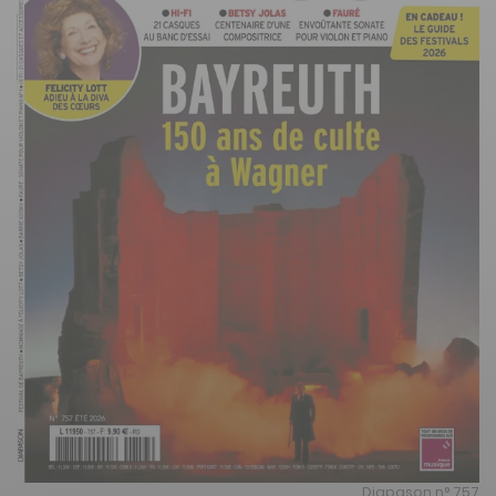
Diapason n° 757