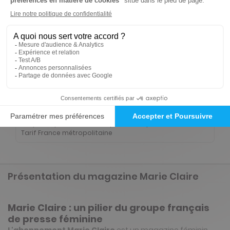
45€
05
60
Tarif Kiosque :
69€
Tarif France métropolitaine
Renouvellement à date d’anniversaire
-50%
Abonnement Durée libre
Papier + Version digitale offerte
1€
45
90
Tarif Kiosque :
2€
Prix par n° pendant 6 mois, puis 2,50 € par n°
Tarif France métropolitaine
Présentation du magazine Marie Claire
Marie Claire : un pilier du groupe français
de presse féminine
L'abonnement Marie Claire
est un magazine féminin