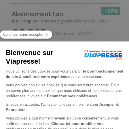
-35%
Abonnement 1 an
12 n° • Papier + Version digitale offerte + 1 HS Respiration
26€
35
70
Tarif Kiosque :
40€
Tarif France métropolitaine
Renouvellement à date d’anniversaire
-29%
Abonnement 1 an
12 n° • Papier + Version digitale offerte + 2 HS Style
49€
30
90
Tarif Kiosque :
69€
Tarif France métropolitaine
Renouvellement à date d’anniversaire
-35%
Abonnement 2 ans
24 n° • Papier + Version digitale offerte