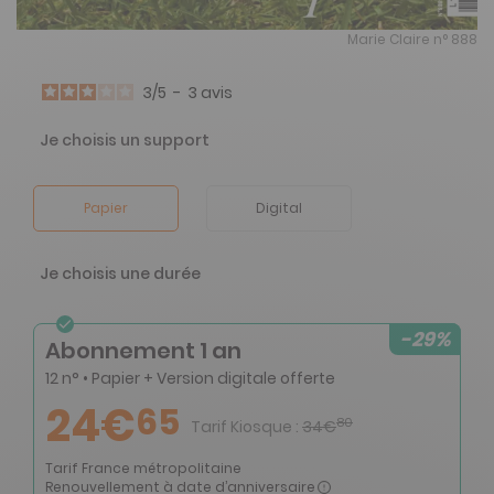
Marie Claire n° 888
3
/
5
-
3
avis
Je choisis un support
Papier
Digital
Je choisis une durée
-29%
Abonnement 1 an
12 n° • Papier + Version digitale offerte
24€
65
80
Tarif Kiosque :
34€
Tarif France métropolitaine
Renouvellement à date d’anniversaire