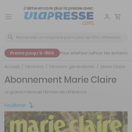
Aller
au
contenu
Promo jusqu'à -80%
Pour elle
Pour lui
Pour les enfants
P
Accueil
Féminins
Féminins généralistes
Marie Claire
Abonnement Marie Claire
Le grand mensuel féminin de référence
Feuilleter