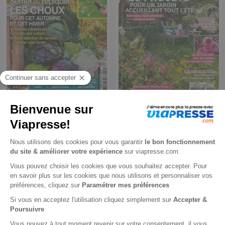
Rustica
Détente Jardin
1 an
1 an
175,40 €
35,50 €
-54%
-24%
79,90 €
26,90 €
Ajouter au panier
Ajouter au panier