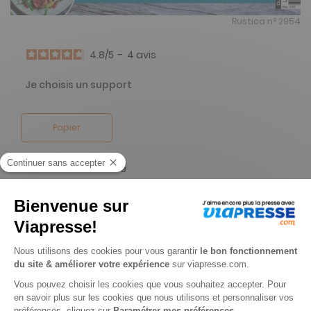
Rustica n° 2954
4.8
/
5
-
4
avis
Je choisis un support
Papier
Je choisis une durée
-54%
Abonnement 1 an
48 n° • Papier + Version digitale offerte dont 4 doubles
79€
90
40
Tarif Kiosque :
175€
Tarif France métropolitaine
Renouvellement à date d’anniversaire