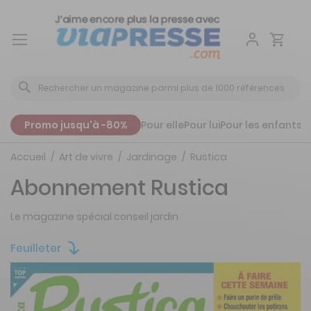
Aller
au
contenu
Promo jusqu'à -80%
Pour elle
Pour lui
Pour les enfants
P
Accueil
Art de vivre
Jardinage
Rustica
Abonnement Rustica
Le magazine spécial conseil jardin
Feuilleter