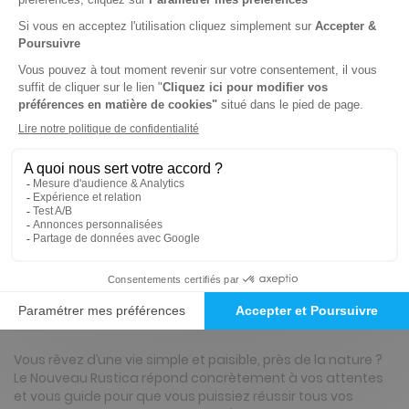
Abonnement Durée libre
Papier + Version digitale offerte dont plusieurs numéros spéciaux
3€
20
Prix par n°
Tarif France métropolitaine
ℹ️
Note :
les codes promotionnels ne sont pas
valables sur ce titre.
Présentation du magazine Rustica
Vous rêvez d’une vie simple et paisible, près de la nature ?
Le Nouveau Rustica répond concrètement à vos attentes
et vous guide pour que vous puissiez réussir tous vos