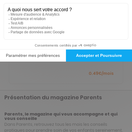
NOUVEAU à tester absolument - Service
mobilité
Ecoutez tous les articles de votre magazine
partout et à tout moment de la journée en
voiture (Disponible via CarPlay & Androïd Auto)
ou à pied avec l'application Press Connect (iOS,
Android).
0.49€/mois
Présentation du magazine Parents
Parents, le magazine qui vous accompagne et qui
vous conseille
Dans Parents, retrouvez tous les mois les conseils
pratiques pour prendre soin de vos enfants sereinement,