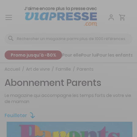
Aller
au
contenu
Promo jusqu'à -80%
Pour elle
Pour lui
Pour les enfants
P
Accueil
Art de vivre
Famille
Parents
Abonnement Parents
Le magazine qui accompagne les temps forts de votre vie
de maman
Feuilleter