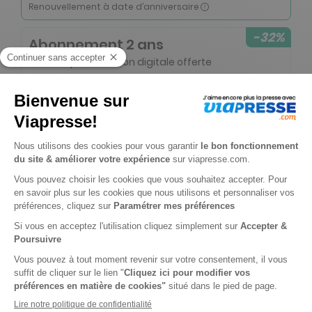
Renouvellement à date d’anniversaire
-32%
Abonnement 2 ans
12 n° • Papier + Version digitale offerte
31€
90
80
Tarif Kiosque :
46€
Tarif France métropolitaine
Renouvellement à date d’anniversaire
-15%
Abonnement Durée libre
Papier + Version digitale offerte
3€
30
90
Tarif Kiosque :
3€
Prix par n°
Tarif France métropolitaine