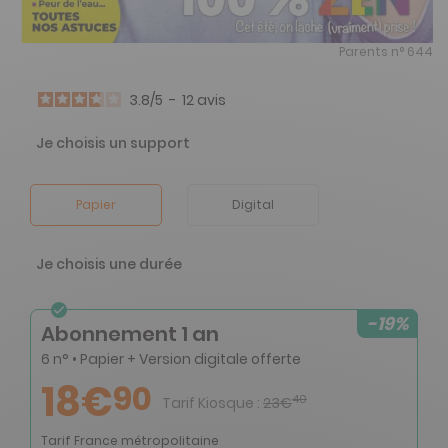
Parents n° 644
3.8
/
5
-
12
avis
Je choisis un support
Papier
Digital
Je choisis une durée
-19%
Abonnement 1 an
6 n° • Papier + Version digitale offerte
18€
90
40
Tarif Kiosque :
23€
Tarif France métropolitaine