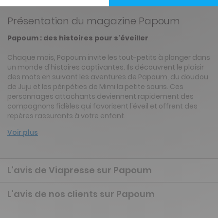
Présentation du magazine Papoum
Papoum : des histoires pour s'éveiller
Chaque mois, Papoum invite les tout-petits à plonger dans
un monde d'histoires captivantes. Ils découvrent le plaisir
des mots en suivant les aventures de Papoum, du doudou
de Juju et les péripéties de Mimi la petite souris. Ces
personnages attachants deviennent rapidement des
compagnons fidèles qui favorisent l'éveil et offrent des
repères rassurants à votre enfant.
Voir plus
L'avis de Viapresse sur Papoum
L'avis de nos clients sur Papoum