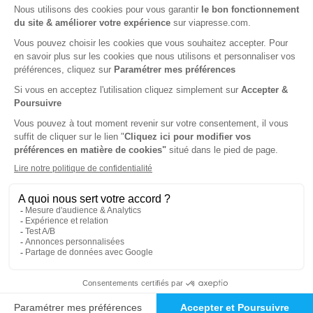
Tarif Kiosque :
91€
Tarif France métropolitaine
Renouvellement à date d’anniversaire
ℹ️
Note :
les codes promotionnels ne sont pas
valables sur ce titre.
Présentation du magazine Papoum
Abonnement Papoum
Le premier journal des tout-petits de 1 à 3 ans, conçu pour
accompagner l'éveil de votre enfant avec tendresse et
complicité. Chaque mois, offrez à votre enfant un rendez-
vous ludique et éducatif qui favorisera ses premières
découvertes. Découvrez nos offres d'abonnement ci-
dessous et faites entrer la magie de Papoum dans votre
foyer !