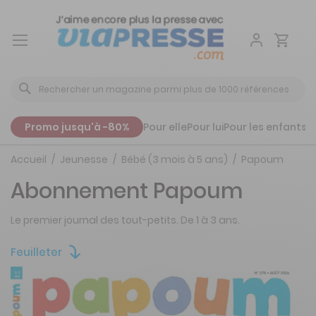
Aller
au
contenu
Promo jusqu'à -80%
Pour elle
Pour lui
Pour les enfants
P
Accueil
Jeunesse
Bébé (3 mois à 5 ans)
Papoum
Abonnement Papoum
Le premier journal des tout-petits. De 1 à 3 ans.
Feuilleter