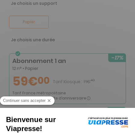
Je choisis un support
Papier
Je choisis une durée
-17%
Abonnement 1 an
12 n° • Papier
59€
00
40
Tarif Kiosque :
71€
Tarif France métropolitaine
Renouvellement à date d’anniversaire
-19%
Abonnement 1 an
12 n° • Papier + 4 HS
74€
00
20