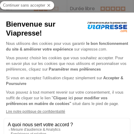
1 an
Durée libre
50 €
10 €
-24%
-50%
38,25 €
5,00 €
Ajouter au panier
Ajouter au panier