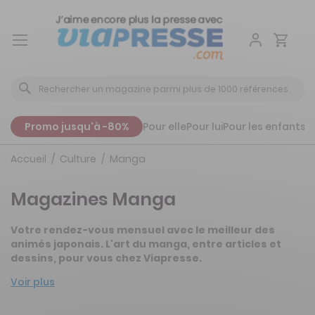
Aller
au
contenu
Promo jusqu'à -80%
Pour elle
Pour lui
Pour les enfants
P
Accueil
Culture
Manga
Magazines Manga
Votre rendez-vous mensuel avec le meilleur des
animés japonais. L'art du manga, entre articles et
dessins, pour vous chez Viapresse.
Voir plus