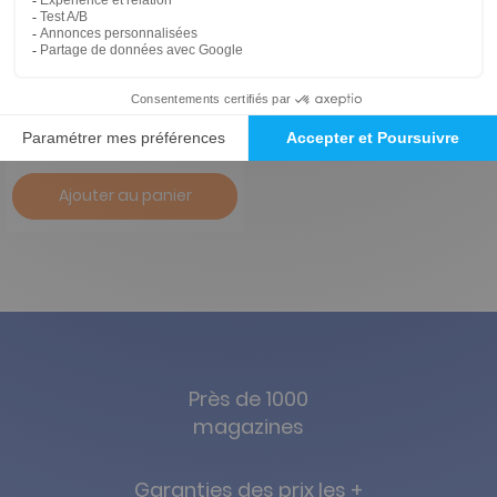
Animeland
1 an
59 €
-29%
41,65 €
Ajouter au panier
Près de 1000
magazines
Garanties des prix les +